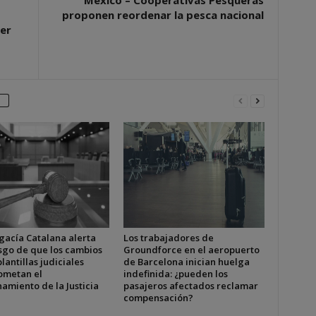
México – Cooperativas Pesqueras
proponen reordenar la pesca nacional
er
gacía Catalana alerta
Los trabajadores de
esgo de que los cambios
Groundforce en el aeropuerto
plantillas judiciales
de Barcelona inician huelga
metan el
indefinida: ¿pueden los
amiento de la Justicia
pasajeros afectados reclamar
compensación?