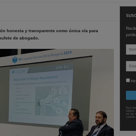
SUSC
Recib
ón honesta y transparente como única vía para
juríd
 bufete de abogado.
He 
Sus da
objeto 
es de 
cedido