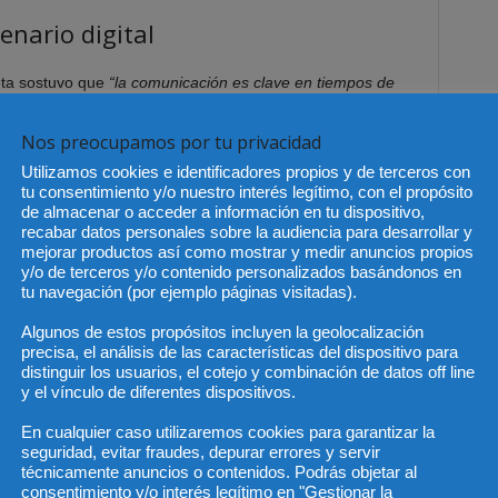
enario digital
eta sostuvo que
“la comunicación es clave en tiempos de
ay una crisis reputacional la comunicación es tu aliada”.
La
iva, simple y directa, sin ocultar información”.
Es más, a su
Nos preocupamos por tu privacidad
no la forma en la que el despacho se comunica y responde lo
Utilizamos cookies e identificadores propios y de terceros con
tu consentimiento y/o nuestro interés legítimo, con el propósito
de almacenar o acceder a información en tu dispositivo,
recabar datos personales sobre la audiencia para desarrollar y
tual escenario digital en el que se mueven los despachos
mejorar productos así como mostrar y medir anuncios propios
l riesgo reputacional”. Y es que, el “despacho del siglo XXI
y/o de terceros y/o contenido personalizados basándonos en
tu navegación (por ejemplo páginas visitadas).
a información como la desinformación (
fake news
) inunda
ara Mendinueta, “los comentarios negativos, las quejas, las
Algunos de estos propósitos incluyen la geolocalización
o o errores de los abogados, se convierten en riesgos
precisa, el análisis de las características del dispositivo para
distinguir los usuarios, el cotejo y combinación de datos off line
ones, “pesa más lo que se dice de un despacho que lo que
y el vínculo de diferentes dispositivos.
iesgo tiene capacidad de generar una crisis si no se
dinada y teniendo en cuenta su posible interés mediático”.
En cualquier caso utilizaremos cookies para garantizar la
seguridad, evitar fraudes, depurar errores y servir
técnicamente anuncios o contenidos. Podrás objetar al
tancia para los despachos contar con un plan de crisis que
consentimiento y/o interés legítimo en "Gestionar la