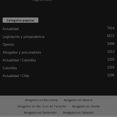
Categoría popular
7414
Actualidad
5572
Legislación y jurisprudencia
3498
Opinión
1413
Abogados y procuradores
1325
Actualidad / Colombia
1324
Colombia
1296
Actualidad / Chile
Abogados en Barcelona
Abogados en Madrid
Abogados en Sta. Cruz de Tenerife
Abogados en Sevilla
Abogados en Santander
Abogados en Sabadell