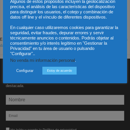
Algunos de estos propósitos incluyen la geolocalización
Save my name, email, and website in this browser for the next time I
precisa, el análisis de las características del dispositivo
comment.
para distinguir los usuarios, el cotejo y combinación de
datos off line y el vínculo de diferentes dispositivos.
En cualquier caso utilizaremos cookies para garantizar la
seguridad, evitar fraudes, depurar errores y servir
técnicamente anuncios o contenidos. Podrás objetar al
Este sitio usa Akismet para reducir el spam.
Aprende cómo se procesan los
consentimiento y/o interés legítimo en "Gestionar la
datos de tus comentarios.
Privacidad" en tu área de usuario o pulsando
"Configurar"..
No venda mi información personal
.
SUSCRÍBETE A DIARIO JURÍDICO
Configurar
Estoy de acuerdo
Recibe nuestro boletín semanal con la actualidad jurídica más
destacada.
He leído y acepto la Política de privacidad