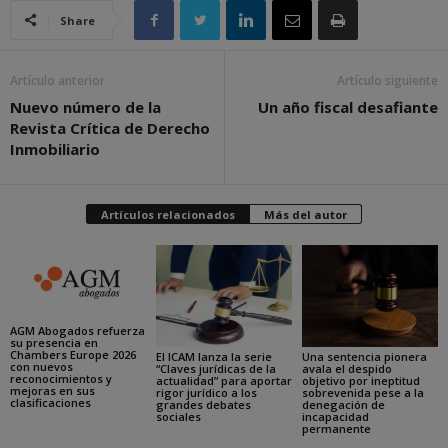
Share
Artículo anterior
Artículo siguiente
Nuevo número de la
Un año fiscal desafiante
Revista Crítica de Derecho
Inmobiliario
Artículos relacionados
Más del autor
AGM Abogados refuerza
su presencia en
Chambers Europe 2026
El ICAM lanza la serie
Una sentencia pionera
con nuevos
“Claves jurídicas de la
avala el despido
reconocimientos y
actualidad” para aportar
objetivo por ineptitud
mejoras en sus
rigor jurídico a los
sobrevenida pese a la
clasificaciones
grandes debates
denegación de
sociales
incapacidad
permanente