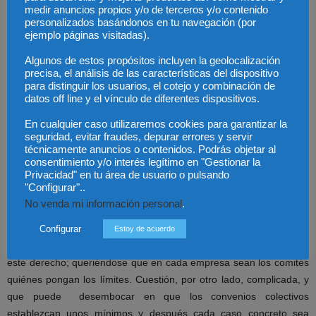
Considero que, en lo que se refiere a reducir la jornada para el
medir anuncios propios y/o de terceros y/o contenido
personalizados basándonos en tu navegación (por
cuidado de un menor, la protección que teníamos hasta ahora era
ejemplo páginas visitadas).
suficiente para los trabajadores que querían conciliar la vida
familiar y laboral. Además, la jurisprudencia ha concretado esta
Algunos de estos propósitos incluyen la geolocalización
precisa, el análisis de las características del dispositivo
reducción de jornada hasta que el menor cumple los 12 años, un
para distinguir los usuarios, el cotejo y combinación de
período más que razonable.
datos off line y el vínculo de diferentes dispositivos.
En cualquier caso utilizaremos cookies para garantizar la
En este sentido, considero que ya contábamos con una protección
seguridad, evitar fraudes, depurar errores y servir
suficiente para todos estos temas y, por lo tanto, no calificaría esta
técnicamente anuncios o contenidos. Podrás objetar al
medida como «necesaria». Otra cosa es la oportunidad social y
consentimiento y/o interés legítimo en "Gestionar la
Privacidad" en tu área de usuario o pulsando
política, pero no necesaria.
"Configurar"..
No venda mi información personal
.
También es cierto que se trata de una medida muy enfocada a la
negociación colectiva por parte de los representantes de los
Configurar
Estoy de acuerdo
trabajadores, para que sean ellos quiénes modulen el ejercicio de
este derecho; queriéndose que en cada empresa sean los comités
quiénes pongan los límites. Cuestión, por otro lado, complicada, y
que puede desembocar en que los convenios colectivos
establezcan unos mínimos y después cada caso concreto sea