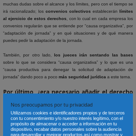
muchas dudas sobre el alcance y los límites, pero con el tiempo se
irá racionalizado; los
convenios colectivos
establecerán
límites
al ejercicio de estos derechos
, con lo cual en cada empresa los
convenios regularán que se entiende por “causa organizativa”, por
“adaptación de jornada” y en qué situaciones y de qué manera
puedes pedir la adaptación de la jornada.
También, por otro lado,
los jueces irán sentando las bases
sobre lo que se considera “causa organizativa” y lo que es una
“causa productiva para denegar la solicitud de adaptación de
jornada” dando poco a poco
más seguridad jurídica
a este tema.
Por último, ¿era necesario añadir el derecho
a solicitar la adaptación de la jornada en la
Nos preocupamos por tu privacidad
legislación laboral teniendo en cuenta que el
Utilizamos cookies e identificadores propios y de terceros
artículo 37.5 ET reconoce el derecho a la
con tu consentimiento y/o nuestro interés legítimo, con el
propósito de almacenar o acceder a información en tu
reducción de jornada?
dispositivo, recabar datos personales sobre la audiencia
para desarrollar y mejorar productos así como mostrar y