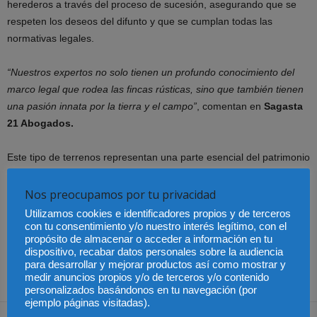
herederos a través del proceso de sucesión, asegurando que se
respeten los deseos del difunto y que se cumplan todas las
normativas legales.
“Nuestros expertos no solo tienen un profundo conocimiento del
marco legal que rodea las fincas rústicas, sino que también tienen
una pasión innata por la tierra y el campo”
, comentan en
Sagasta
21 Abogados.
Este tipo de terrenos representan una parte esencial del patrimonio
rural y agrícola de cualquier país. Sin embargo, su gestión y
administración pueden ser complejas debido a la multitud de
Nos preocupamos por tu privacidad
aspectos legales involucrados. Contar con un abogado especialista
Utilizamos cookies e identificadores propios y de terceros
es fundamental para asegurar que todas las transacciones y
con tu consentimiento y/o nuestro interés legítimo, con el
propósito de almacenar o acceder a información en tu
gestiones se realicen de manera correcta y conforme a la ley,
dispositivo, recabar datos personales sobre la audiencia
protegiendo así los intereses de los propietarios y garantizando el
para desarrollar y mejorar productos así como mostrar y
uso sostenible y eficiente de estas valiosas propiedades.
medir anuncios propios y/o de terceros y/o contenido
personalizados basándonos en tu navegación (por
ejemplo páginas visitadas).