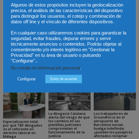
Algunos de estos propósitos incluyen la geolocalización
precisa, el análisis de las características del dispositivo
Share
para distinguir los usuarios, el cotejo y combinación de
datos off line y el vínculo de diferentes dispositivos.
Artículo anterior
Artículo siguiente
En cualquier caso utilizaremos cookies para garantizar la
México – Julieta Vences
El euríbor sufre su mayor
seguridad, evitar fraudes, depurar errores y servir
afirma que la reforma al PJ
caída en 15 años hasta el
técnicamente anuncios o contenidos. Podrás objetar al
consentimiento y/o interés legítimo en "Gestionar la
es un mandato del pueblo
3,17%: ¿acabará el año por
Privacidad" en tu área de usuario o pulsando
debajo del 3%?
"Configurar"..
No venda mi información personal
.
Artículos relacionados
Más del autor
Configurar
Estoy de acuerdo
La Abogacía Catalana
Los trabajadores de
alerta del riesgo de que
Groundforce en el
los cambios en las
aeropuerto de
Especialización total:
plantillas judiciales
Barcelona inician
por qué TBF Abogados
comprometan el
huelga indefinida:
es el referente en
funcionamiento de la
¿pueden los pasajeros
derecho laboral en
Justicia
afectados reclamar
Málaga