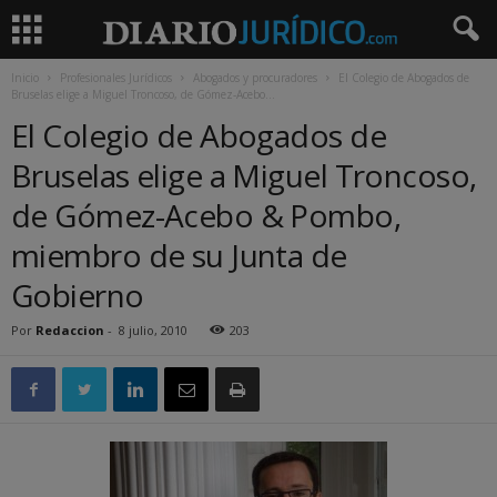
Inicio
Profesionales Jurídicos
Abogados y procuradores
El Colegio de Abogados de
Bruselas elige a Miguel Troncoso, de Gómez-Acebo...
El Colegio de Abogados de
Bruselas elige a Miguel Troncoso,
de Gómez-Acebo & Pombo,
miembro de su Junta de
Gobierno
Por
Redaccion
-
8 julio, 2010
203