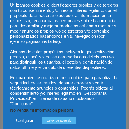
La Cámara de Comercio de
Trabajar por siempre
Utilizamos cookies e identificadores propios y de terceros
Bogotá crea el "e-
con tu consentimiento y/o nuestro interés legítimo, con el
arbitraje"
propósito de almacenar o acceder a información en tu
dispositivo, recabar datos personales sobre la audiencia
para desarrollar y mejorar productos así como mostrar y
medir anuncios propios y/o de terceros y/o contenido
Artículos relacionados
Más del autor
personalizados basándonos en tu navegación (por
ejemplo páginas visitadas).
Algunos de estos propósitos incluyen la geolocalización
precisa, el análisis de las características del dispositivo
para distinguir los usuarios, el cotejo y combinación de
datos off line y el vínculo de diferentes dispositivos.
AGM Abogados refuerza
su presencia en
Chambers Europe 2026
El ICAM lanza la serie
Una sentencia pionera
En cualquier caso utilizaremos cookies para garantizar la
con nuevos
“Claves jurídicas de la
avala el despido
reconocimientos y
actualidad” para aportar
objetivo por ineptitud
seguridad, evitar fraudes, depurar errores y servir
mejoras en sus
rigor jurídico a los
sobrevenida pese a la
técnicamente anuncios o contenidos. Podrás objetar al
clasificaciones
grandes debates
denegación de
sociales
incapacidad
consentimiento y/o interés legítimo en "Gestionar la
permanente
Privacidad" en tu área de usuario o pulsando
"Configurar"..
No venda mi información personal
.
Configurar
Dejar una respuesta
Estoy de acuerdo