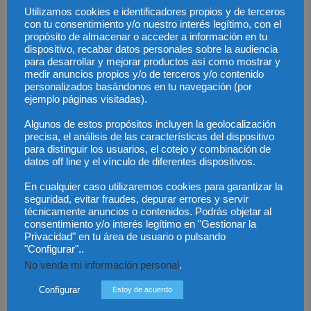
Utilizamos cookies e identificadores propios y de terceros
con tu consentimiento y/o nuestro interés legítimo, con el
propósito de almacenar o acceder a información en tu
dispositivo, recabar datos personales sobre la audiencia
para desarrollar y mejorar productos así como mostrar y
medir anuncios propios y/o de terceros y/o contenido
personalizados basándonos en tu navegación (por
ejemplo páginas visitadas).
Algunos de estos propósitos incluyen la geolocalización
precisa, el análisis de las características del dispositivo
para distinguir los usuarios, el cotejo y combinación de
datos off line y el vínculo de diferentes dispositivos.
En cualquier caso utilizaremos cookies para garantizar la
seguridad, evitar fraudes, depurar errores y servir
técnicamente anuncios o contenidos. Podrás objetar al
consentimiento y/o interés legítimo en "Gestionar la
Privacidad" en tu área de usuario o pulsando
Save my name, email, and website in this browser for the next time I
"Configurar"..
comment.
No venda mi información personal
.
Configurar
Estoy de acuerdo