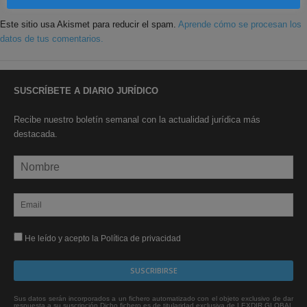
Este sitio usa Akismet para reducir el spam.
Aprende cómo se procesan los
datos de tus comentarios.
SUSCRÍBETE A DIARIO JURÍDICO
Recibe nuestro boletín semanal con la actualidad jurídica más
destacada.
He leído y acepto la Política de privacidad
Sus datos serán incorporados a un fichero automatizado con el objeto exclusivo de dar
respuesta a su suscripción Dicho fichero es de titularidad exclusiva de LEXDIR GLOBAL