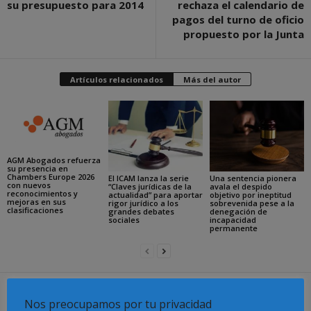
su presupuesto para 2014
rechaza el calendario de
pagos del turno de oficio
propuesto por la Junta
Artículos relacionados
Más del autor
AGM Abogados refuerza
su presencia en
Chambers Europe 2026
El ICAM lanza la serie
Una sentencia pionera
con nuevos
“Claves jurídicas de la
avala el despido
reconocimientos y
actualidad” para aportar
objetivo por ineptitud
mejoras en sus
rigor jurídico a los
sobrevenida pese a la
clasificaciones
grandes debates
denegación de
sociales
incapacidad
permanente
Dejar una respuesta
Nos preocupamos por tu privacidad