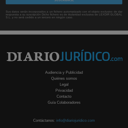
Sus datos serán incorporados a un fichero automatizado con el objeto exclusivo de dar
respuesta a su suscripción Dicho fichero es de titularidad exclusiva de LEXDIR GLOBAL
S.L. y no será cedido a un tercero en ningún caso.
Audiencia y Publicidad
Quiénes somos
Legal
Privacidad
Contacto
Guía Colaboradores
Contáctanos:
info@diariojuridico.com