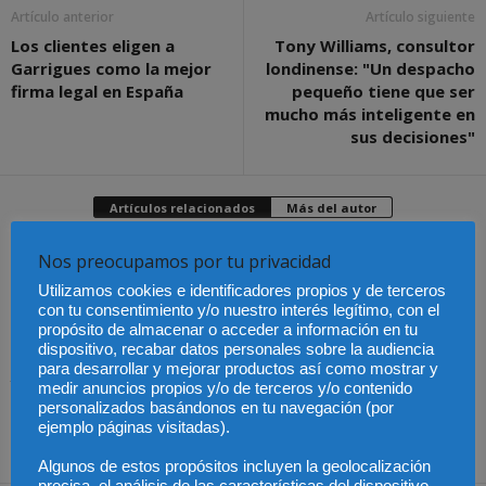
Artículo anterior
Artículo siguiente
Los clientes eligen a
Tony Williams, consultor
Garrigues como la mejor
londinense: "Un despacho
firma legal en España
pequeño tiene que ser
mucho más inteligente en
sus decisiones"
Artículos relacionados
Más del autor
Nos preocupamos por tu privacidad
Utilizamos cookies e identificadores propios y de terceros
con tu consentimiento y/o nuestro interés legítimo, con el
propósito de almacenar o acceder a información en tu
Nuevo revés al
Santanter por las
dispositivo, recabar datos personales sobre la audiencia
El “caso Thermomix” y la
acciones del Popular
El Tribunal Superior de
delgada línea que
para desarrollar y mejorar productos así como mostrar y
Justicia dictamina que
separa el plagio de la
medir anuncios propios y/o de terceros y/o contenido
las VTCs también
copia
pueden estar en
personalizados basándonos en tu navegación (por
módulos
ejemplo páginas visitadas).
Algunos de estos propósitos incluyen la geolocalización
precisa, el análisis de las características del dispositivo