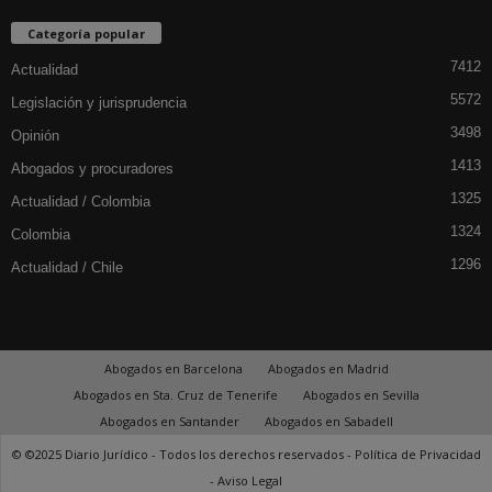
Categoría popular
7412
Actualidad
5572
Legislación y jurisprudencia
3498
Opinión
1413
Abogados y procuradores
1325
Actualidad / Colombia
1324
Colombia
1296
Actualidad / Chile
Abogados en Barcelona
Abogados en Madrid
Abogados en Sta. Cruz de Tenerife
Abogados en Sevilla
Abogados en Santander
Abogados en Sabadell
© ©2025 Diario Jurídico - Todos los derechos reservados -
Política de Privacidad
-
Aviso Legal