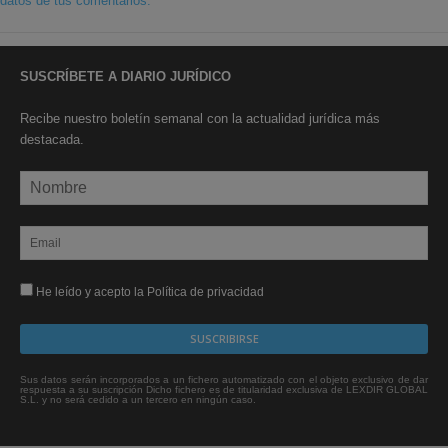
datos de tus comentarios.
SUSCRÍBETE A DIARIO JURÍDICO
Recibe nuestro boletín semanal con la actualidad jurídica más
destacada.
He leído y acepto la Política de privacidad
Sus datos serán incorporados a un fichero automatizado con el objeto exclusivo de dar
respuesta a su suscripción Dicho fichero es de titularidad exclusiva de LEXDIR GLOBAL
S.L. y no será cedido a un tercero en ningún caso.