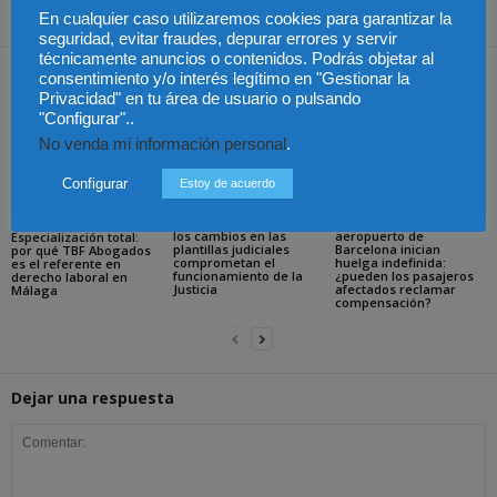
«Hacia una cultura de paz»
ingenieros mexicanos
En cualquier caso utilizaremos cookies para garantizar la
seguridad, evitar fraudes, depurar errores y servir
técnicamente anuncios o contenidos. Podrás objetar al
consentimiento y/o interés legítimo en "Gestionar la
Artículos relacionados
Más del autor
Privacidad" en tu área de usuario o pulsando
"Configurar"..
No venda mi información personal
.
Configurar
Estoy de acuerdo
La Abogacía Catalana
Los trabajadores de
alerta del riesgo de que
Groundforce en el
los cambios en las
aeropuerto de
Especialización total:
plantillas judiciales
Barcelona inician
por qué TBF Abogados
comprometan el
huelga indefinida:
es el referente en
funcionamiento de la
¿pueden los pasajeros
derecho laboral en
Justicia
afectados reclamar
Málaga
compensación?
Dejar una respuesta