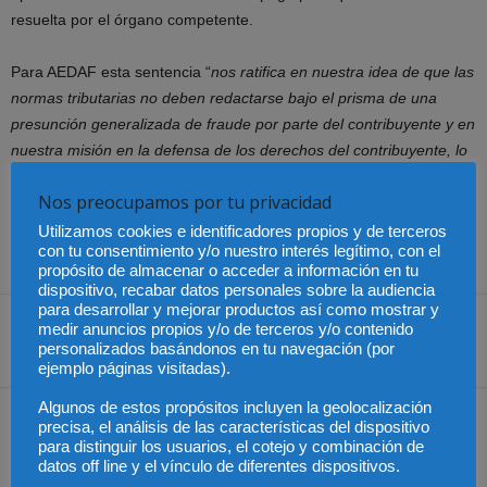
resuelta por el órgano competente.
Para AEDAF esta sentencia “
nos ratifica en nuestra idea de que las
normas tributarias no deben redactarse bajo el prisma de una
presunción generalizada de fraude por parte del contribuyente y en
nuestra misión en la defensa de los derechos del contribuyente, lo
que nos anima a continuar trabajando en esta línea, por una
Nos preocupamos por tu privacidad
fiscalidad justa y equilibrada
.”
Utilizamos cookies e identificadores propios y de terceros
con tu consentimiento y/o nuestro interés legítimo, con el
Fuente: AEDAF
propósito de almacenar o acceder a información en tu
dispositivo, recabar datos personales sobre la audiencia
para desarrollar y mejorar productos así como mostrar y
medir anuncios propios y/o de terceros y/o contenido
personalizados basándonos en tu navegación (por
Share
ejemplo páginas visitadas).
Algunos de estos propósitos incluyen la geolocalización
Artículo anterior
Artículo siguiente
precisa, el análisis de las características del dispositivo
Mesa 2 – Jornada
México – A través del SNE
para distinguir los usuarios, el cotejo y combinación de
datos off line y el vínculo de diferentes dispositivos.
Mediación Deportiva –
Alemania busca emplear