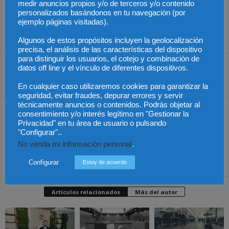
medir anuncios propios y/o de terceros y/o contenido
concluye el socio-director de navascusi.cm
personalizados basándonos en tu navegación (por
ejemplo páginas visitadas).
Fuente: www.navascusi.com
Algunos de estos propósitos incluyen la geolocalización
precisa, el análisis de las características del dispositivo
para distinguir los usuarios, el cotejo y combinación de
datos off line y el vínculo de diferentes dispositivos.
Share
En cualquier caso utilizaremos cookies para garantizar la
seguridad, evitar fraudes, depurar errores y servir
técnicamente anuncios o contenidos. Podrás objetar al
Artículo anterior
Artículo siguiente
consentimiento y/o interés legítimo en "Gestionar la
Privacidad" en tu área de usuario o pulsando
El ICAB celebra Sant
Chile – Reducción de 80%
"Configurar"..
Raimon de Penyafort del
en cargos de acceso de
No venda mi información personal
.
30 al 16 de febrero de
telefonía móvil
2019
Configurar
Estoy de acuerdo
Artículos relacionados
Más del autor