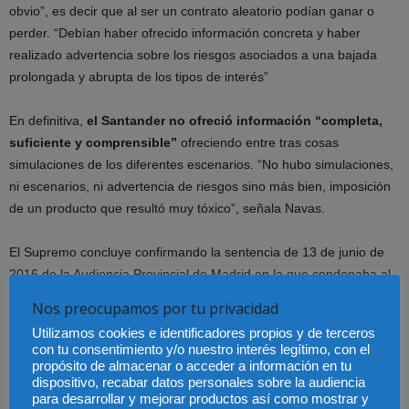
obvio”, es decir que al ser un contrato aleatorio podían ganar o
perder. “Debían haber ofrecido información concreta y haber
realizado advertencia sobre los riesgos asociados a una bajada
prolongada y abrupta de los tipos de interés”
En definitiva,
el Santander no ofreció información “completa,
suficiente y comprensible”
ofreciendo entre tras cosas
simulaciones de los diferentes escenarios. “No hubo simulaciones,
ni escenarios, ni advertencia de riesgos sino más bien, imposición
de un producto que resultó muy tóxico”, señala Navas.
El Supremo concluye confirmando la sentencia de 13 de junio de
2016 de la Audiencia Provincial de Madrid en la que condenaba al
banco como le condenó en primera instancia el juzgado nº 3 de
Nos preocupamos por tu privacidad
Aranjuez. Además, condena al banco a las
costas
de casación.
Utilizamos cookies e identificadores propios y de terceros
“La sentencia es muy relevante porque repasa con
profundidad
la
con tu consentimiento y/o nuestro interés legítimo, con el
doctrina sobre los productos financieros complejos y las
propósito de almacenar o acceder a información en tu
dispositivo, recabar datos personales sobre la audiencia
obligaciones informativas del banco: para mi cliente es
una
para desarrollar y mejorar productos así como mostrar y
liberación después de tanto calvario
. Al final se hace justicia”,