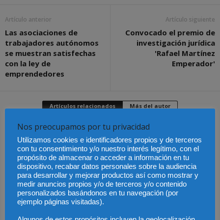
Artículo anterior
Artículo siguiente
Las asociaciones de
Convocado el premio de
trabajadores autónomos
investigación jurídica
se muestran satisfechas
'Rafael Martínez
con la ley de
Emperador'
emprendedores
Artículos relacionados
Más del autor
Nos preocupamos por tu privacidad
Utilizamos cookies e identificadores propios y de terceros
con tu consentimiento y/o nuestro interés legítimo, con el
propósito de almacenar o acceder a información en tu
Los trabajadores de
Las empresas se
dispositivo, recabar datos personales sobre la audiencia
Groundforce en el
exponen a
aeropuerto de
responsabilidades
para desarrollar y mejorar productos así como mostrar y
Publicado el aumento
Barcelona inician
penales por una
de retribuciones de
medir anuncios propios y/o de terceros y/o contenido
huelga indefinida:
prevención deficiente
abogados y
¿pueden los pasajeros
ante el calor extremo
personalizados basándonos en tu navegación (por
procuradores del Turno
afectados reclamar
de Oficio en Aragón
ejemplo páginas visitadas).
compensación?
Algunos de estos propósitos incluyen la geolocalización