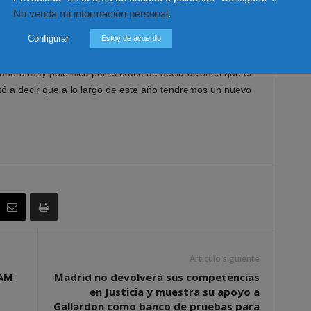
y que parece debe adaptarse a los nuevos tiempos que
No venda mi información personal
.
ró el papel que está haciendo como pilar contra la lucha
Configurar
eguirá teniendo vigencia porque de esa forma podrá
Estoy de acuerdo
ncia organizada que ya existen en nuestra sociedad global.
 ahora muy polémica por el cruce de declaraciones que el
mitó a decir que a lo largo de este año tendremos un nuevo
Artículo siguiente
CAM
Madrid no devolverá sus competencias
en Justicia y muestra su apoyo a
Gallardon como banco de pruebas para