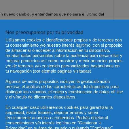
un nuevo cambio, y entendemos que no será el último del
e la tramitación de esas reformas que tienen que ver con
 cometidos por ciudadanos en manifestaciones, los llamados
Nos preocupamos por tu privacidad
 otoño. Respecto a la LECRIM, corroboró lo que ya
Utilizamos cookies e identificadores propios y de terceros con
orgará al fiscal la investigación de la causa, aunque eso
tu consentimiento y/o nuestro interés legítimo, con el propósito
tendrá: “Este nuevo protagonismo del fiscal lo tendremos
de almacenar o acceder a información en tu dispositivo,
de la crisis; supondría ampliar la plantilla de fiscales,
recabar datos personales sobre la audiencia para desarrollar y
mejorar productos así como mostrar y medir anuncios propios
lo podemos permitir”,c onfirmó
y/o de terceros y/o contenido personalizados basándonos en
tu navegación (por ejemplo páginas visitadas).
os informadores que allí estábamos congregados, también
Algunos de estos propósitos incluyen la geolocalización
ídico. Respeto al secreto del sumario y las filtraciones
precisa, el análisis de las características del dispositivo para
 que dañan la imagen de la justicia. “Es competencia del
distinguir los usuarios, el cotejo y combinación de datos off line
ne que ver con alguna actuación al margen de la ley de
y el vínculo de diferentes dispositivos.
sterio de Justicia si pudiera intervenir”. Y dejó claro que
En cualquier caso utilizaremos cookies para garantizar la
dio de comunicación que recoja esa filtración
seguridad, evitar fraudes, depurar errores y servir
técnicamente anuncios o contenidos. Podrás objetar al
consentimiento y/o interés legítimo en "Gestionar la
concretar en el tiempo de modificar la Ley de Jurado, una
Privacidad" en tu área de usuario o pulsando "Configurar"..