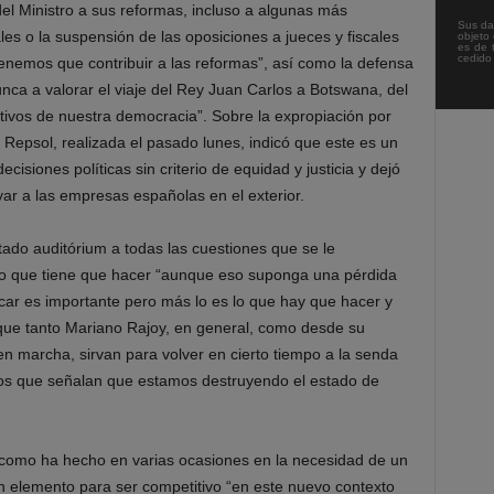
el Ministro a sus reformas, incluso a algunas más
Sus da
les o la suspensión de las oposiciones a jueces y fiscales
objeto 
es de 
cedido
s tenemos que contribuir a las reformas”, así como la defensa
unca a valorar el viaje del Rey Juan Carlos a Botswana, del
tivos de nuestra democracia”. Sobre la expropiación por
 Repsol, realizada el pasado lunes, indicó que este es un
cisiones políticas sin criterio de equidad y justicia y dejó
yar a las empresas españolas en el exterior.
tado auditórium a todas las cuestiones que se le
 lo que tiene que hacer “aunque eso suponga una pérdida
ar es importante pero más lo es lo que hay que hacer y
 que tanto Mariano Rajoy, en general, como desde su
 en marcha, sirvan para volver en cierto tiempo a la senda
los que señalan que estamos destruyendo el estado de
dir como ha hecho en varias ocasiones en la necesidad de un
n elemento para ser competitivo “en este nuevo contexto