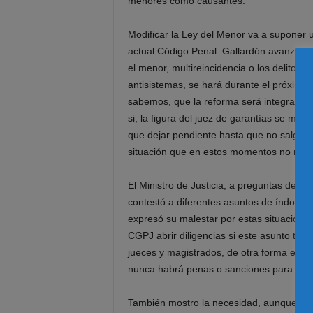
menores como causantes.
Modificar la Ley del Menor va a suponer 
actual Código Penal. Gallardón avanzó qu
el menor, multireincidencia o los delitos
antisistemas, se hará durante el próximo
sabemos, que la reforma será integral y ot
si, la figura del juez de garantías se man
que dejar pendiente hasta que no salgamos 
situación que en estos momentos no nos 
El Ministro de Justicia, a preguntas de l
contestó a diferentes asuntos de índole jur
expresó su malestar por estas situaciones
CGPJ abrir diligencias si este asunto tie
jueces y magistrados, de otra forma el Mini
nunca habrá penas o sanciones para el me
También mostro la necesidad, aunque sin 