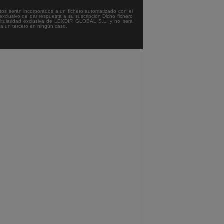
tos serán incorporados a un fichero automatizado con el
exclusivo de dar respuesta a su suscripción Dicho fichero
titularidad exclusiva de LEXDIR GLOBAL S.L. y no será
 a un tercero en ningún caso.