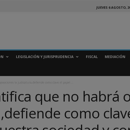
JUEVES 6 AGOSTO, 2
ÓN
LEGISLACIÓN Y JURISPRUDENCIA
FISCAL
MEDIACIÓN
posiciones la judicatura,defiende como clave el papel...
tifica que no habrá 
a,defiende como clav
nuestra sociedad y co