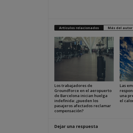
Artículos relacionados
Más del autor
Los trabajadores de
Las em
Groundforce en el aeropuerto
respon
de Barcelona inician huelga
una pr
indefinida: ¿pueden los
el cal
pasajeros afectados reclamar
compensación?
Dejar una respuesta