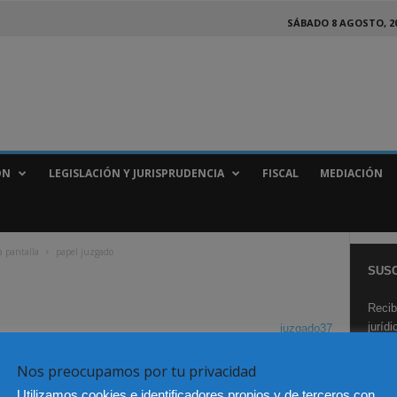
SÁBADO 8 AGOSTO, 2
ÓN
LEGISLACIÓN Y JURISPRUDENCIA
FISCAL
MEDIACIÓN
a pantalla
papel juzgado
SUSC
Recib
juríd
juzgado37
Nos preocupamos por tu privacidad
Utilizamos cookies e identificadores propios y de terceros con