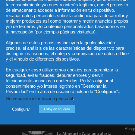
tu consentimiento y/o nuestro interés legítimo, con el propósito
de almacenar o acceder a información en tu dispositivo,
recabar datos personales sobre la audiencia para desarrollar y
mejorar productos así como mostrar y medir anuncios propios
He 
y/o de terceros y/o contenido personalizados basándonos en
tu navegación (por ejemplo páginas visitadas).
Algunos de estos propósitos incluyen la geolocalización
precisa, el análisis de las características del dispositivo para
Sus da
objeto 
distinguir los usuarios, el cotejo y combinación de datos off line
es de 
cedido
y el vínculo de diferentes dispositivos.
En cualquier caso utilizaremos cookies para garantizar la
seguridad, evitar fraudes, depurar errores y servir
técnicamente anuncios o contenidos. Podrás objetar al
consentimiento y/o interés legítimo en "Gestionar la
Privacidad" en tu área de usuario o pulsando "Configurar"..
Incluso más noticias
Cat
No venda mi información personal
.
Actua
Especialización total: por
qué TBF Abogados es el
Configurar
Estoy de acuerdo
Legisl
referente en derecho...
Opini
7 agosto, 2026
Aboga
La Abogacía Catalana alerta