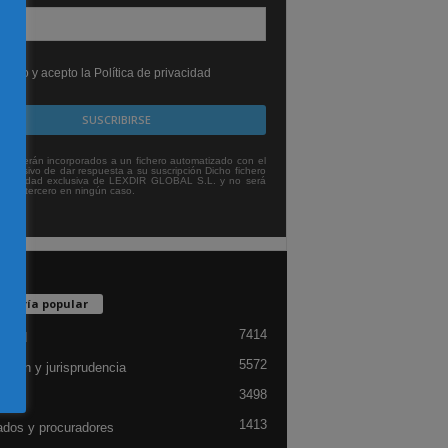
leído y acepto la Política de privacidad
tos serán incorporados a un fichero automatizado con el
exclusivo de dar respuesta a su suscripción Dicho fichero
titularidad exclusiva de LEXDIR GLOBAL S.L. y no será
 a un tercero en ningún caso.
egoría popular
7414
lidad
5572
ación y jurisprudencia
3498
ón
1413
dos y procuradores