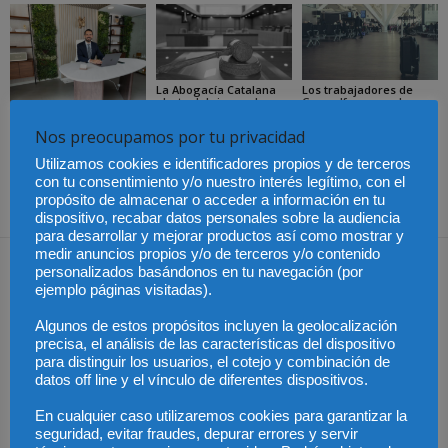
La Abogacía Catalana
Los trabajadores de
alerta del riesgo de que
Groundforce en el
los cambios en las
aeropuerto de
Especialización total:
plantillas judiciales
Barcelona inician
por qué TBF Abogados
Nos preocupamos por tu privacidad
comprometan el
huelga indefinida:
es el referente en
funcionamiento de la
¿pueden los pasajeros
derecho laboral en
Justicia
afectados reclamar
Utilizamos cookies e identificadores propios y de terceros
Málaga
compensación?
con tu consentimiento y/o nuestro interés legítimo, con el
propósito de almacenar o acceder a información en tu
dispositivo, recabar datos personales sobre la audiencia
para desarrollar y mejorar productos así como mostrar y
medir anuncios propios y/o de terceros y/o contenido
Dejar una respuesta
personalizados basándonos en tu navegación (por
ejemplo páginas visitadas).
Algunos de estos propósitos incluyen la geolocalización
precisa, el análisis de las características del dispositivo
para distinguir los usuarios, el cotejo y combinación de
datos off line y el vínculo de diferentes dispositivos.
En cualquier caso utilizaremos cookies para garantizar la
seguridad, evitar fraudes, depurar errores y servir