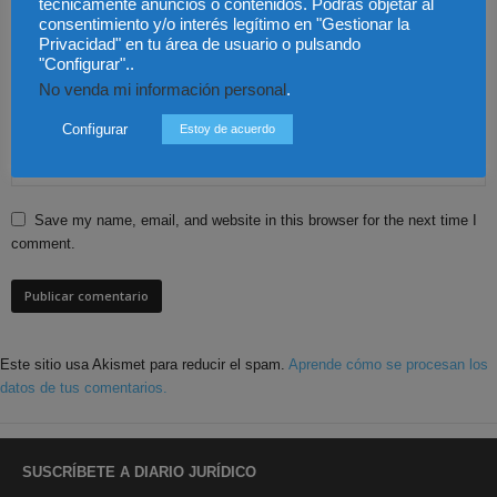
técnicamente anuncios o contenidos. Podrás objetar al
consentimiento y/o interés legítimo en "Gestionar la
Privacidad" en tu área de usuario o pulsando
"Configurar"..
No venda mi información personal
.
Configurar
Estoy de acuerdo
Save my name, email, and website in this browser for the next time I
comment.
Este sitio usa Akismet para reducir el spam.
Aprende cómo se procesan los
datos de tus comentarios.
SUSCRÍBETE A DIARIO JURÍDICO