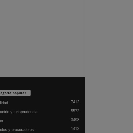
egoría popular
7412
lidad
5572
ación y jurisprudencia
3498
ón
1413
dos y procuradores