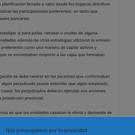
 planificación llevada a cabo desde los órganos directivos
alizar las participaciones preferentes, en tanto que
dades bancarias.
estigar si para paliar, retrasar u ocultar de alguna
relladas además de otras estrategias utilizaron la emisión
s preferentes como una manera de captar activos y
la que se encontraban respecto a las cajas que formaban
estigación se debe centrar en las personas que conformaban
 que algún perjudicado pueda entender que algún empleado
s casos, los perjudicados deberán ejercitar sus acciones
jurisdicción provincial.
orma en que las entidades casaban la oferta y demanda de
a entiende que no consta que exista un plan preconcebido
clientes en perjuicio de otros. Por lo tanto, el perjudicado
Nos preocupamos por tu privacidad
eberá acudir a la vía civil contra la entidad