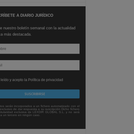
RÍBETE A DIARIO JURÍDICO
e nuestro boletín semanal con la actualidad
ica más destacada.
leído y acepto la Política de privacidad
tos serán incorporados a un fichero automatizado con el
exclusivo de dar respuesta a su suscripción Dicho fichero
titularidad exclusiva de LEXDIR GLOBAL S.L. y no será
 a un tercero en ningún caso.