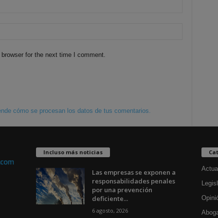
 browser for the next time I comment.
nde cómo se procesan los datos de tus comentarios.
Incluso más noticias
Cat
Actua
Las empresas se exponen a
responsabilidades penales
Legisl
por una prevención
deficiente...
Opini
6 agosto, 2026
Aboga