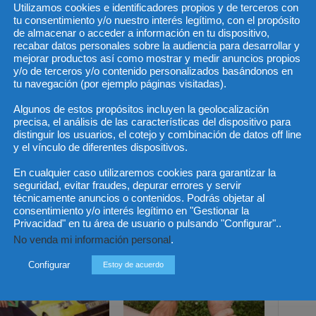
Utilizamos cookies e identificadores propios y de terceros con
uctos.
tu consentimiento y/o nuestro interés legítimo, con el propósito
de almacenar o acceder a información en tu dispositivo,
recabar datos personales sobre la audiencia para desarrollar y
mejorar productos así como mostrar y medir anuncios propios
y/o de terceros y/o contenido personalizados basándonos en
tu navegación (por ejemplo páginas visitadas).
Algunos de estos propósitos incluyen la geolocalización
precisa, el análisis de las características del dispositivo para
distinguir los usuarios, el cotejo y combinación de datos off line
Artículo siguiente
y el vínculo de diferentes dispositivos.
en
Jornada clave para decidir el futuro del
servicio médico en el ICAM
En cualquier caso utilizaremos cookies para garantizar la
seguridad, evitar fraudes, depurar errores y servir
técnicamente anuncios o contenidos. Podrás objetar al
consentimiento y/o interés legítimo en "Gestionar la
Privacidad" en tu área de usuario o pulsando "Configurar"..
No venda mi información personal
.
Configurar
Estoy de acuerdo