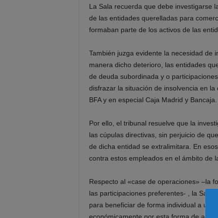
La Sala recuerda que debe investigarse la
de las entidades querelladas para comerci
formaban parte de los activos de las enti
También juzga evidente la necesidad de inv
manera dicho deterioro, las entidades que
de deuda subordinada y o participacione
disfrazar la situación de insolvencia en 
BFA y en especial Caja Madrid y Bancaja.
Por ello, el tribunal resuelve que la inv
las cúpulas directivas, sin perjuicio de
de dicha entidad se extralimitara. En eso
contra estos empleados en el ámbito de la 
Respecto al «case de operaciones» –la f
las participaciones preferentes- , la Sal
para beneficiar de forma individual a unos 
económicamente por esta forma de actuar d