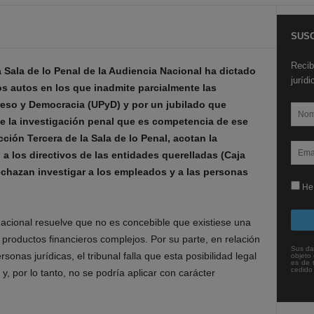
SUSC
Recib
 Sala de lo Penal de la Audiencia Nacional ha dictado
juríd
s autos en los que inadmite parcialmente las
eso y Democracia (UPyD) y por un jubilado que
e la investigación penal que es competencia de ese
cción Tercera de la Sala de lo Penal, acotan la
 a los directivos de las entidades querelladas (Caja
echazan investigar a los empleados y a las personas
He 
acional resuelve que no es concebible que existiese una
 productos financieros complejos. Por su parte, en relación
Sus da
rsonas jurídicas, el tribunal falla que esta posibilidad legal
objeto 
es de 
cedido
y, por lo tanto, no se podría aplicar con carácter