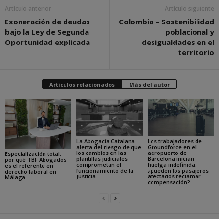
Artículo anterior
Artículo siguiente
Exoneración de deudas
Colombia – Sostenibilidad
bajo la Ley de Segunda
poblacional y
Oportunidad explicada
desigualdades en el
territorio
Artículos relacionados
Más del autor
La Abogacía Catalana
Los trabajadores de
alerta del riesgo de que
Groundforce en el
los cambios en las
aeropuerto de
Especialización total:
plantillas judiciales
Barcelona inician
por qué TBF Abogados
comprometan el
huelga indefinida:
es el referente en
funcionamiento de la
¿pueden los pasajeros
derecho laboral en
Justicia
afectados reclamar
Málaga
compensación?