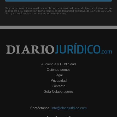
Sus datos serán incorporados a un fichero automatizado con el objeto exclusivo de dar
respuesta a su suscripción Dicho fichero es de titularidad exclusiva de LEXDIR GLOBAL
S.L. y no será cedido a un tercero en ningún caso.
Audiencia y Publicidad
Quiénes somos
Legal
Privacidad
Contacto
Guía Colaboradores
Contáctanos:
info@diariojuridico.com