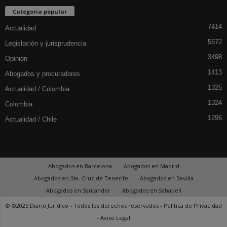
Categoría popular
7414
Actualidad
5572
Legislación y jurisprudencia
3498
Opinión
1413
Abogados y procuradores
1325
Actualidad / Colombia
1324
Colombia
1296
Actualidad / Chile
Abogados en Barcelona
Abogados en Madrid
Abogados en Sta. Cruz de Tenerife
Abogados en Sevilla
Abogados en Santander
Abogados en Sabadell
© ©2025 Diario Jurídico - Todos los derechos reservados -
Política de Privacidad
-
Aviso Legal