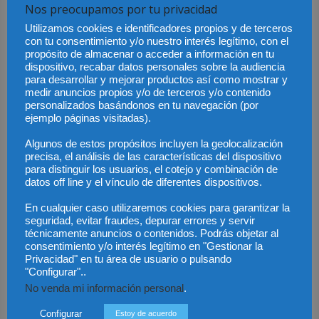
diferentes según el caso. Este modelo tendría que ser regulado
Nos preocupamos por tu privacidad
por una normativa específica que identifique claramente las
Utilizamos cookies e identificadores propios y de terceros
obligaciones y responsabilidades de cada uno de los actores.
con tu consentimiento y/o nuestro interés legítimo, con el
propósito de almacenar o acceder a información en tu
Fondos de Compensación para Víctimas
: Otra propuesta
dispositivo, recabar datos personales sobre la audiencia
es la creación de fondos de compensación financiados por los
para desarrollar y mejorar productos así como mostrar y
fabricantes de vehículos autónomos y las aseguradoras, que
medir anuncios propios y/o de terceros y/o contenido
personalizados basándonos en tu navegación (por
puedan cubrir los daños ocasionados por los accidentes sin
ejemplo páginas visitadas).
necesidad de largos procesos judiciales. Estos fondos
permitirían a las víctimas obtener compensaciones de manera
Algunos de estos propósitos incluyen la geolocalización
precisa, el análisis de las características del dispositivo
más rápida y eficiente.
para distinguir los usuarios, el cotejo y combinación de
Seguro Obligatorio para Fabricantes
: Se podría exigir a los
datos off line y el vínculo de diferentes dispositivos.
fabricantes de vehículos autónomos que contraten seguros
En cualquier caso utilizaremos cookies para garantizar la
específicos para cubrir los daños causados por fallos en sus
seguridad, evitar fraudes, depurar errores y servir
sistemas. Este tipo de pólizas ya se están diseñando en
técnicamente anuncios o contenidos. Podrás objetar al
algunas jurisdicciones y podrían extenderse como un requisito
consentimiento y/o interés legítimo en "Gestionar la
Privacidad" en tu área de usuario o pulsando
obligatorio para garantizar la protección de las víctimas.
"Configurar"..
No venda mi información personal
.
Configurar
Estoy de acuerdo