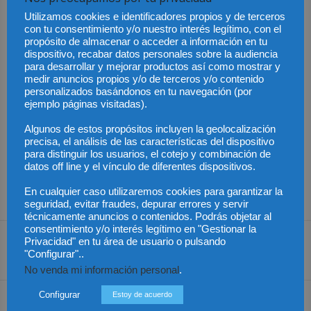
Informatizado Notarial se ha convertido en una base de datos con
Utilizamos cookies e identificadores propios y de terceros
130 millones de documentos notariales -grabados, no escaneados-
con tu consentimiento y/o nuestro interés legítimo, con el
propósito de almacenar o acceder a información en tu
referidos a 42 millones de personas físicas y 3,5 millones de
dispositivo, recabar datos personales sobre la audiencia
personas jurídicas. Durante la pandemia, los notarios cursamos 30
para desarrollar y mejorar productos así como mostrar y
millones de comunicaciones electrónicas», recapituló.
medir anuncios propios y/o de terceros y/o contenido
personalizados basándonos en tu navegación (por
ejemplo páginas visitadas).
Entre los nuevos proyectos del Notariado, su vicepresidente
apuntó- al igual que Sofía Puente- a la creación de «un protocolo
Algunos de estos propósitos incluyen la geolocalización
precisa, el análisis de las características del dispositivo
electrónico notarial. La propuesta realizada al Ministerio de Justicia
para distinguir los usuarios, el cotejo y combinación de
para ser incluida en una futura Ley de Eficiencia permitiría dar los
datos off line y el vínculo de diferentes dispositivos.
primeros pasos hacia la creación de una escritura matriz con
En cualquier caso utilizaremos cookies para garantizar la
soporte digital».
seguridad, evitar fraudes, depurar errores y servir
técnicamente anuncios o contenidos. Podrás objetar al
consentimiento y/o interés legítimo en "Gestionar la
Privacidad" en tu área de usuario o pulsando
"Configurar"..
Share
No venda mi información personal
.
Configurar
Estoy de acuerdo
Artículo anterior
Artículo siguiente