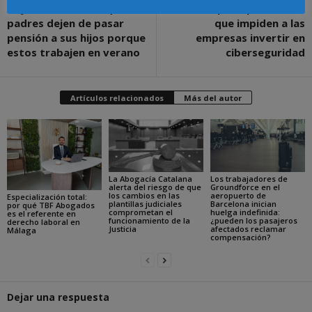
La justicia rechaza que los
Las 10 principales ideas
padres dejen de pasar
que impiden a las
pensión a sus hijos porque
empresas invertir en
estos trabajen en verano
ciberseguridad
Artículos relacionados
Más del autor
La Abogacía Catalana
Los trabajadores de
alerta del riesgo de que
Groundforce en el
los cambios en las
aeropuerto de
Especialización total:
plantillas judiciales
Barcelona inician
por qué TBF Abogados
comprometan el
huelga indefinida:
es el referente en
funcionamiento de la
¿pueden los pasajeros
derecho laboral en
Justicia
afectados reclamar
Málaga
compensación?
Dejar una respuesta