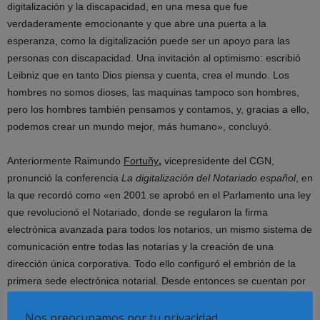
digitalización y la discapacidad, en una mesa que fue
verdaderamente emocionante y que abre una puerta a la
esperanza, como la digitalización puede ser un apoyo para las
personas con discapacidad. Una invitación al optimismo: escribió
Leibniz que en tanto Dios piensa y cuenta, crea el mundo. Los
hombres no somos dioses, las maquinas tampoco son hombres,
pero los hombres también pensamos y contamos, y, gracias a ello,
podemos crear un mundo mejor, más humano», concluyó.
Anteriormente Raimundo
Fortuñy
,
vicepresidente del CGN,
pronunció la conferencia
La digitalización del Notariado español
, en
la que recordó como «en 2001 se aprobó en el Parlamento una ley
que revolucionó el Notariado, donde se regularon la firma
electrónica avanzada para todos los notarios, un mismo sistema de
comunicación entre todas las notarías y la creación de una
dirección única corporativa. Todo ello configuró el embrión de la
primera sede electrónica notarial. Desde entonces se cuentan por
millones las presentaciones telemáticas de copias de escrituras
públicas realizadas por los notarios españoles; el Índice Único
Nos preocupamos por tu privacidad