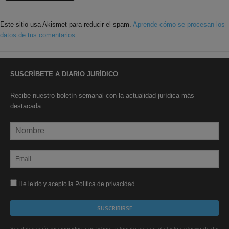
Este sitio usa Akismet para reducir el spam.
Aprende cómo se procesan los
datos de tus comentarios.
SUSCRÍBETE A DIARIO JURÍDICO
Recibe nuestro boletín semanal con la actualidad jurídica más
destacada.
He leído y acepto la Política de privacidad
Sus datos serán incorporados a un fichero automatizado con el objeto exclusivo de dar