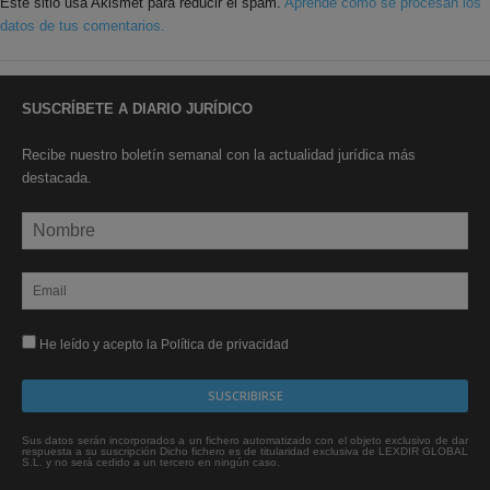
Este sitio usa Akismet para reducir el spam.
Aprende cómo se procesan los
datos de tus comentarios.
SUSCRÍBETE A DIARIO JURÍDICO
Recibe nuestro boletín semanal con la actualidad jurídica más
destacada.
He leído y acepto la Política de privacidad
Sus datos serán incorporados a un fichero automatizado con el objeto exclusivo de dar
respuesta a su suscripción Dicho fichero es de titularidad exclusiva de LEXDIR GLOBAL
S.L. y no será cedido a un tercero en ningún caso.