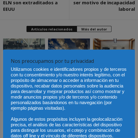
ELN son extraditados a
ser motivo de incapacidad
EEUU
laboral
Artículos relacionados
Más del autor
Nos preocupamos por tu privacidad
Los trabajadores de
Las empresas se
Groundforce en el
exponen a
Utilizamos cookies e identificadores propios y de terceros
aeropuerto de
responsabilidades
Publicado el aumento
con tu consentimiento y/o nuestro interés legítimo, con el
Barcelona inician
penales por una
de retribuciones de
huelga indefinida:
prevención deficiente
propósito de almacenar o acceder a información en tu
abogados y
¿pueden los pasajeros
ante el calor extremo
procuradores del Turno
dispositivo, recabar datos personales sobre la audiencia
afectados reclamar
de Oficio en Aragón
compensación?
para desarrollar y mejorar productos así como mostrar y
medir anuncios propios y/o de terceros y/o contenido
personalizados basándonos en tu navegación (por
ejemplo páginas visitadas).
Dejar una respuesta
Algunos de estos propósitos incluyen la geolocalización
precisa, el análisis de las características del dispositivo
para distinguir los usuarios, el cotejo y combinación de
datos off line y el vínculo de diferentes dispositivos.