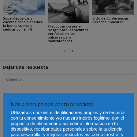
Superdepósitos y
Ciclo de Conferencias
cuentas condicionadas:
Derecho Concursal
la banca vuelve a
Preocupación por el
seducir con el 4%
riesgo para las víctimas
por fallos en las
pulseras para
maltratadores
Dejar una respuesta
Nos preocupamos por tu privacidad
Utilizamos cookies e identificadores propios y de terceros
con tu consentimiento y/o nuestro interés legítimo, con el
propósito de almacenar o acceder a información en tu
dispositivo, recabar datos personales sobre la audiencia
para desarrollar y mejorar productos así como mostrar y