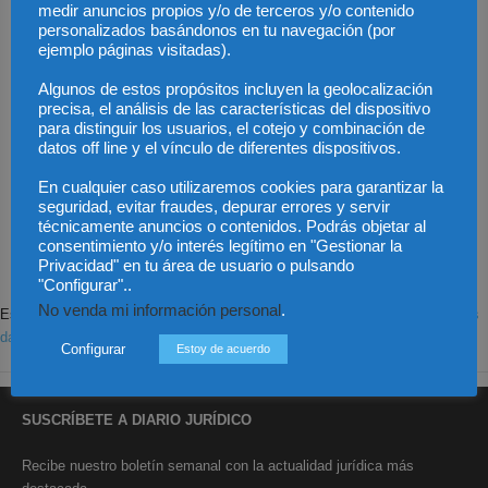
medir anuncios propios y/o de terceros y/o contenido
personalizados basándonos en tu navegación (por
ejemplo páginas visitadas).
Algunos de estos propósitos incluyen la geolocalización
precisa, el análisis de las características del dispositivo
para distinguir los usuarios, el cotejo y combinación de
datos off line y el vínculo de diferentes dispositivos.
Save my name, email, and website in this browser for the next time I
En cualquier caso utilizaremos cookies para garantizar la
comment.
seguridad, evitar fraudes, depurar errores y servir
técnicamente anuncios o contenidos. Podrás objetar al
consentimiento y/o interés legítimo en "Gestionar la
Privacidad" en tu área de usuario o pulsando
"Configurar"..
No venda mi información personal
.
Este sitio usa Akismet para reducir el spam.
Aprende cómo se procesan los
datos de tus comentarios.
Configurar
Estoy de acuerdo
SUSCRÍBETE A DIARIO JURÍDICO
Recibe nuestro boletín semanal con la actualidad jurídica más