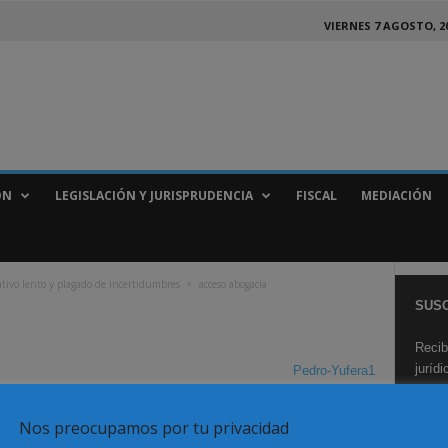
VIERNES 7 AGOSTO, 2
ÓN
LEGISLACIÓN Y JURISPRUDENCIA
FISCAL
MEDIACIÓN
ativo lento y plagado de incertidumbres
acceso abogacia
SUSC
Recib
juríd
Pedro-Yufera1
Nos preocupamos por tu privacidad