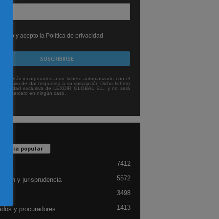
leído y acepto la Política de privacidad
tos serán incorporados a un fichero automatizado con el
exclusivo de dar respuesta a su suscripción Dicho fichero
titularidad exclusiva de LEXDIR GLOBAL S.L. y no será
 a un tercero en ningún caso.
egoría popular
7412
lidad
5572
ación y jurisprudencia
3498
ón
1413
dos y procuradores