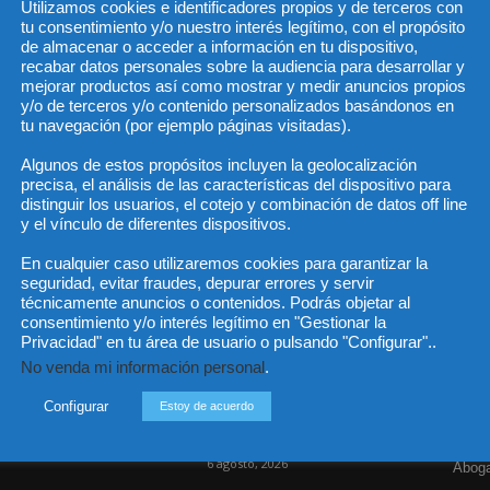
Utilizamos cookies e identificadores propios y de terceros con
tu consentimiento y/o nuestro interés legítimo, con el propósito
de almacenar o acceder a información en tu dispositivo,
recabar datos personales sobre la audiencia para desarrollar y
He 
mejorar productos así como mostrar y medir anuncios propios
y/o de terceros y/o contenido personalizados basándonos en
tu navegación (por ejemplo páginas visitadas).
Algunos de estos propósitos incluyen la geolocalización
Sus da
precisa, el análisis de las características del dispositivo para
objeto 
es de 
distinguir los usuarios, el cotejo y combinación de datos off line
cedido
y el vínculo de diferentes dispositivos.
En cualquier caso utilizaremos cookies para garantizar la
seguridad, evitar fraudes, depurar errores y servir
técnicamente anuncios o contenidos. Podrás objetar al
consentimiento y/o interés legítimo en "Gestionar la
Incluso más noticias
Cat
Privacidad" en tu área de usuario o pulsando "Configurar"..
No venda mi información personal
.
Actua
Las empresas se exponen a
responsabilidades penales
Legisl
Configurar
Estoy de acuerdo
por una prevención
deficiente...
Opini
6 agosto, 2026
Aboga