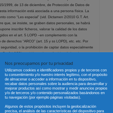
 15/1999, de 13 de diciembre, de Protección de Datos de
esta información está asociada a una persona física. La
nto como “Les especial” (vid. Dictamen 2/2010 G.T. Art.
pre que, se insiste, se graben datos personales, se habrá
pone inscribir ficheros, valorar la calidad de los datos
ogidos en el art. 5 LOPD –en complemento con la
cio de derechos “ARCO” (art. 15 y ss LOPD), etc. etc. Por
 seguridad, o la prohibición de captar datos especialmente
rt. 7 y 8 LOPD) también serían aplicables. Así se destaca,
a Propuesta de Reglamento Europeo de Protección de Datos
Nos preocupamos por tu privacidad
Cookies de la AEPD o en el Dictamen 2/2010 del Grupo de
Utilizamos cookies e identificadores propios y de terceros con
tu consentimiento y/o nuestro interés legítimo, con el propósito
de almacenar o acceder a información en tu dispositivo,
a aplicarse alguna normativa más?
A mi juicio sería de
recabar datos personales sobre la audiencia para desarrollar y
mejorar productos así como mostrar y medir anuncios propios
enal, si estos dispositivos se utilizan inconsentidamente
y/o de terceros y/o contenido personalizados basándonos en
a persona, o incluso de su entorno familiar. Serían, en mi
tu navegación (por ejemplo páginas visitadas).
técnicos de escucha y grabación, o más concretamente, a la
Algunos de estos propósitos incluyen la geolocalización
tiliza, “en perjuicio de tercero, datos reservados de
precisa, el análisis de las características del dispositivo para