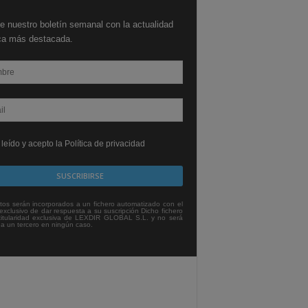
e nuestro boletín semanal con la actualidad
ica más destacada.
leído y acepto la Política de privacidad
tos serán incorporados a un fichero automatizado con el
exclusivo de dar respuesta a su suscripción Dicho fichero
titularidad exclusiva de LEXDIR GLOBAL S.L. y no será
 a un tercero en ningún caso.