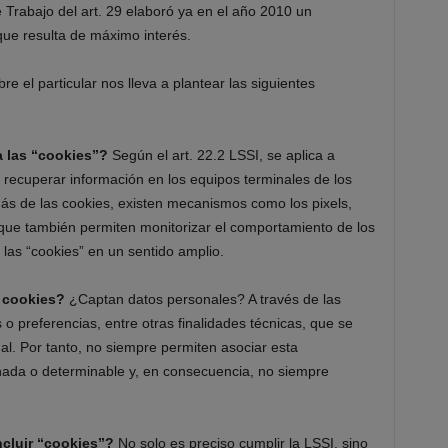
 Trabajo del art. 29 elaboró ya en el año 2010 un
ue resulta de máximo interés.
re el particular nos lleva a plantear las siguientes
a las “cookies”?
Según el art. 22.2 LSSI, se aplica a
y recuperar información en los equipos terminales de los
s de las cookies, existen mecanismos como los pixels,
. que también permiten monitorizar el comportamiento de los
a las “cookies” en un sentido amplio.
s cookies?
¿Captan datos personales? A través de las
o preferencias, entre otras finalidades técnicas, que se
l. Por tanto, no siempre permiten asociar esta
nada o determinable y, en consecuencia, no siempre
ncluir “cookies”?
No solo es preciso cumplir la LSSI, sino