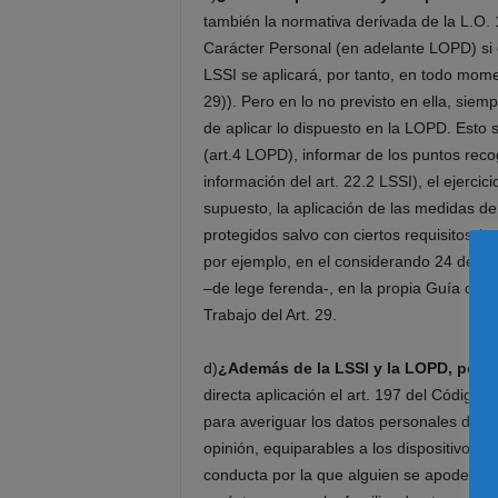
también la normativa derivada de la L.O.
Carácter Personal (en adelante LOPD) si 
LSSI se aplicará, por tanto, en todo mome
29)). Pero en lo no previsto en ella, siem
de aplicar lo dispuesto en la LOPD. Esto su
(art.4 LOPD), informar de los puntos rec
información del art. 22.2 LSSI), el ejerci
supuesto, la aplicación de las medidas de
protegidos salvo con ciertos requisitos (a
por ejemplo, en el considerando 24 de l
–de lege ferenda-, en la propia Guía de 
Trabajo del Art. 29.
d)
¿Además de la LSSI y la LOPD, podrí
directa aplicación el art. 197 del Código P
para averiguar los datos personales de un
opinión, equiparables a los dispositivos 
conducta por la que alguien se apodera o u