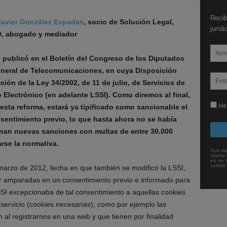
Recib
Javier González Espadas
, socio de Solución Legal,
juríd
O, abogado y mediador
 publicó en el Boletín del Congreso de los Diputados
eneral de Telecomunicaciones, en cuya Disposición
ión de la Ley 34/2002, de 11 de julio, de Servicios de
Electrónico (en adelante LSSI). Como diremos al final,
He 
esta reforma, estará ya tipificado como sancionable el
sentimiento previo, lo que hasta ahora no se había
cinan nuevas sanciones con multas de entre 30.000
rse la normativa.
Sus da
objeto 
es de 
cedido
arzo de 2012, fecha en que también se modificó la LSSI,
ar amparadas en un consentimiento previo e informado para
LSSI excepcionaba de tal consentimiento a aquellas cookies
 servicio (cookies necesarias), como por ejemplo las
 al registrarnos en una web y que tienen por finalidad