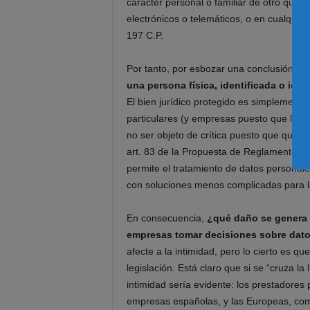
carácter personal o familiar de otro que s
electrónicos o telemáticos, o en cualquier 
197 C.P.
Por tanto, por esbozar una conclusión ge
una persona física, identificada o iden
El bien jurídico protegido es simplemente 
particulares (y empresas puesto que la LS
no ser objeto de crítica puesto que quizás
art. 83 de la Propuesta de Reglamento Eu
permite el tratamiento de datos personale
con soluciones menos complicadas para la
En consecuencia,
¿qué daño se genera e
empresas tomar decisiones sobre dat
afecte a la intimidad, pero lo cierto es q
legislación. Está claro que si se “cruza la
intimidad sería evidente: los prestadores 
empresas españolas, y las Europeas, comp