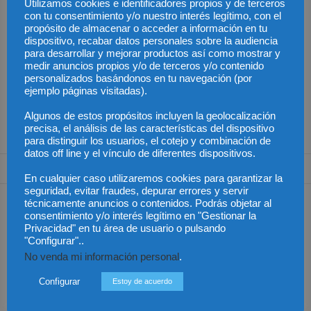
Utilizamos cookies e identificadores propios y de terceros
con tu consentimiento y/o nuestro interés legítimo, con el
propósito de almacenar o acceder a información en tu
dispositivo, recabar datos personales sobre la audiencia
para desarrollar y mejorar productos así como mostrar y
Superdepósitos y
Ciclo de Conferencias
medir anuncios propios y/o de terceros y/o contenido
cuentas condicionadas:
Derecho Concursal
la banca vuelve a
Preocupación por el
personalizados basándonos en tu navegación (por
seducir con el 4%
riesgo para las víctimas
ejemplo páginas visitadas).
por fallos en las
pulseras para
maltratadores
Algunos de estos propósitos incluyen la geolocalización
precisa, el análisis de las características del dispositivo
para distinguir los usuarios, el cotejo y combinación de
datos off line y el vínculo de diferentes dispositivos.
3 Comentarios
En cualquier caso utilizaremos cookies para garantizar la
seguridad, evitar fraudes, depurar errores y servir
Daniel
30 noviembre, 2013 at 7:22 pm
técnicamente anuncios o contenidos. Podrás objetar al
consentimiento y/o interés legítimo en "Gestionar la
Magnífico artículo. Riguroso y bien estructurado.
Privacidad" en tu área de usuario o pulsando
"Configurar"..
Responder
No venda mi información personal
.
Gaston
Configurar
Estoy de acuerdo
6 diciembre, 2013 at 4:38 am
Excelente articulo. Hay que tener muy en cuenta lo que