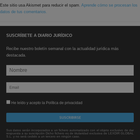
Este sitio usa Akismet para reducir el spam.
Aprende cómo se procesan los
datos de tus comentarios.
SUSCRÍBETE A DIARIO JURÍDICO
Recibe nuestro boletín semanal con la actualidad jurídica más
destacada.
He leído y acepto la Política de privacidad
Sus datos serán incorporados a un fichero automatizado con el objeto exclusivo de dar
respuesta a su suscripción Dicho fichero es de titularidad exclusiva de LEXDIR GLOBAL
S.L. y no será cedido a un tercero en ningún caso.