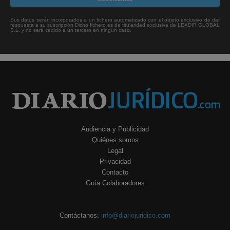
Sus datos serán incorporados a un fichero automatizado con el objeto exclusivo de dar
respuesta a su suscripción Dicho fichero es de titularidad exclusiva de LEXDIR GLOBAL
S.L. y no será cedido a un tercero en ningún caso.
Audiencia y Publicidad
Quiénes somos
Legal
Privacidad
Contacto
Guía Colaboradores
Contáctanos:
info@diariojuridico.com