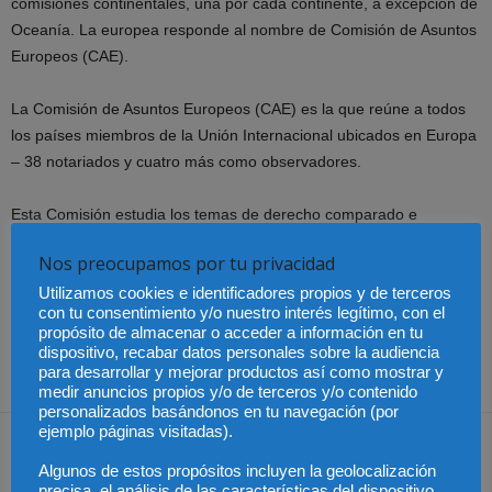
comisiones continentales, una por cada continente, a excepción de
Oceanía. La europea responde al nombre de Comisión de Asuntos
Europeos (CAE).
La Comisión de Asuntos Europeos (CAE) es la que reúne a todos
los países miembros de la Unión Internacional ubicados en Europa
– 38 notariados y cuatro más como observadores.
Esta Comisión estudia los temas de derecho comparado e
internacional privado desde una perspectiva amplia, como juristas
Nos preocupamos por tu privacidad
y basándose en la práctica diaria del derecho real, y elabora
Utilizamos cookies e identificadores propios y de terceros
informes sobre las cuestiones de máxima actualidad jurídica y
con tu consentimiento y/o nuestro interés legítimo, con el
notarial. Posteriormente estos informes se trasladan al Parlamento
propósito de almacenar o acceder a información en tu
europeo para que éste promueva las directivas europeas que
dispositivo, recabar datos personales sobre la audiencia
para desarrollar y mejorar productos así como mostrar y
considere.
medir anuncios propios y/o de terceros y/o contenido
personalizados basándonos en tu navegación (por
ejemplo páginas visitadas).
Algunos de estos propósitos incluyen la geolocalización
Share
precisa, el análisis de las características del dispositivo