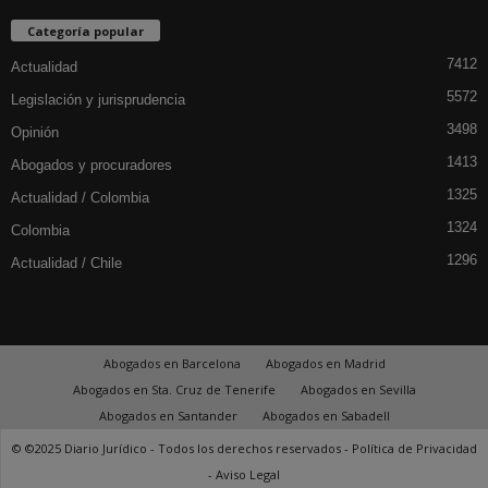
Categoría popular
7412
Actualidad
5572
Legislación y jurisprudencia
3498
Opinión
1413
Abogados y procuradores
1325
Actualidad / Colombia
1324
Colombia
1296
Actualidad / Chile
Abogados en Barcelona
Abogados en Madrid
Abogados en Sta. Cruz de Tenerife
Abogados en Sevilla
Abogados en Santander
Abogados en Sabadell
© ©2025 Diario Jurídico - Todos los derechos reservados -
Política de Privacidad
-
Aviso Legal