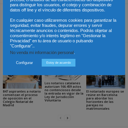
para distinguir los usuarios, el cotejo y combinación de
datos off line y el vínculo de diferentes dispositivos.
Artículo anterior
Artículo siguiente
El arbitraje, apuesta
La reserva de
En cualquier caso utilizaremos cookies para garantizar la
seguridad, evitar fraudes, depurar errores y servir
decidida del ICAV desde
arrendamiento entre
técnicamente anuncios o contenidos. Podrás objetar al
hace 5 años
consumidor e inmobiliaria
consentimiento y/o interés legítimo en "Gestionar la
Privacidad" en tu área de usuario o pulsando
"Configurar"..
Artículos relacionados
Más del autor
No venda mi información personal
.
Configurar
Estoy de acuerdo
Los notarios catalanes
autorizan 166.459 actos
no contenciosos desde
847 aspirantes a notario
El notariado europeo se
la entrada en vigor de la
comienzan el proceso
reúne en Barcelona
Ley de Jurisdicción
de oposición en el
para abordar los
Voluntaria
Colegio Notarial de
horizontes de las
Madrid
parejas no
matrimoniales