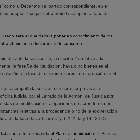
así como al Decanato del partido correspondiente, en el
ndose adoptar cualquier otra medida complementaria de
cursado será el que deberá poner en conocimiento de los
tra el mismo la declaración de concurso.
o del auto la sección 1a, la sección 2a relativa a la
ente, la fase 5a de liquidación, haya o no bienes en el
la alusión a la fase de convenio, carece de aplicación en el
) que acompaña la solicitud con carácter provisional,
ficina judicial por el Letrado de la Admón. de Justicia por
puestas de modificación o alegaciones de acreedores que
nstancias relativas a la procedencia o no de la exoneración
tura de la fase de calificación (art. 242.8a y 148.2 LC).
 dictar un auto aprobando el Plan de Liquidación. El Plan se