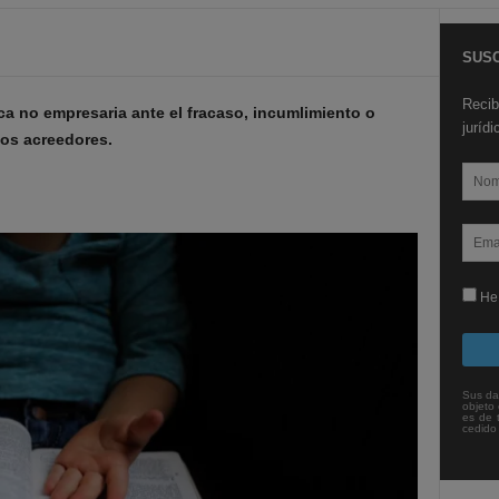
SUSC
Recib
a no empresaria ante el fracaso, incumlimiento o
juríd
los acreedores.
He 
Sus da
objeto 
es de 
cedido