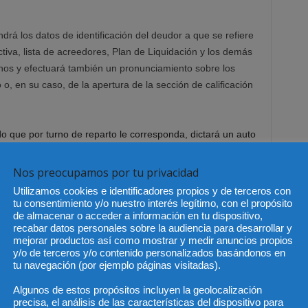
drá los datos de identificación del deudor a que se refiere
activa, lista de acreedores, Plan de Liquidación y los demás
nos y efectuará también un pronunciamiento sobre los
 o, en su caso, de la apertura de la sección de calificación
do que por turno de reparto le corresponda, dictará un auto
rsona física. Se ha de decir que esta clase de concurso
ante el fracaso de la propuesta de convenio (art. 242. 8a
Nos preocupamos por tu privacidad
 del Juzgado en esta fase se va a centrar básicamente en
Utilizamos cookies e identificadores propios y de terceros con
s partes y a los terceros que puedan interesados.
tu consentimiento y/o nuestro interés legítimo, con el propósito
de almacenar o acceder a información en tu dispositivo,
recabar datos personales sobre la audiencia para desarrollar y
ado se pueden relacionar de la siguiente manera:
mejorar productos así como mostrar y medir anuncios propios
y/o de terceros y/o contenido personalizados basándonos en
tu navegación (por ejemplo páginas visitadas).
a existencia de poder de la parte y notificar el auto al
Algunos de estos propósitos incluyen la geolocalización
dor concursal con el fin de comparezca en los cinco días
precisa, el análisis de las características del dispositivo para