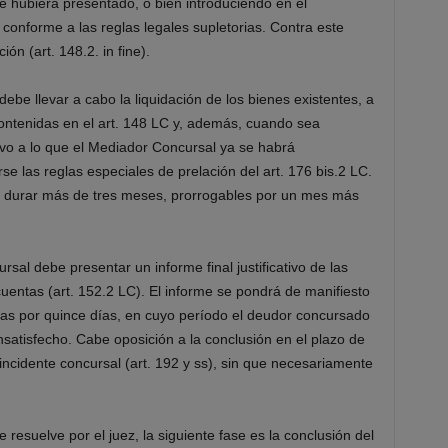
e hubiera presentado, o bien introduciendo en él
 conforme a las reglas legales supletorias. Contra este
ón (art. 148.2. in fine).
ebe llevar a cabo la liquidación de los bienes existentes, a
 contenidas en el art. 148 LC y, además, cuando sea
tivo a lo que el Mediador Concursal ya se habrá
rse las reglas especiales de prelación del art. 176 bis.2 LC.
n durar más de tres meses, prorrogables por un mes más
rsal debe presentar un informe final justificativo de las
cuentas (art. 152.2 LC). El informe se pondrá de manifiesto
nadas por quince días, en cuyo período el deudor concursado
insatisfecho. Cabe oposición a la conclusión en el plazo de
ncidente concursal (art. 192 y ss), sin que necesariamente
 resuelve por el juez, la siguiente fase es la conclusión del