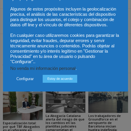
Algunos de estos propósitos incluyen la geolocalización
precisa, el análisis de las características del dispositivo
para distinguir los usuarios, el cotejo y combinación de
datos off line y el vínculo de diferentes dispositivos.
Share
En cualquier caso utilizaremos cookies para garantizar la
seguridad, evitar fraudes, depurar errores y servir
Artículo anterior
Artículo siguiente
técnicamente anuncios o contenidos. Podrás objetar al
Ley Segunda Oportunidad:
Chile – Presidente Piñera
consentimiento y/o interés legítimo en "Gestionar la
Gestiones a realizar por el
designó tres nuevos
Privacidad" en tu área de usuario o pulsando
"Configurar"..
Juzgado
embajadores
No venda mi información personal
.
Configurar
Estoy de acuerdo
Artículos relacionados
Más del autor
La Abogacía Catalana
Los trabajadores de
alerta del riesgo de que
Groundforce en el
los cambios en las
aeropuerto de
Especialización total:
plantillas judiciales
Barcelona inician
por qué TBF Abogados
comprometan el
huelga indefinida:
es el referente en