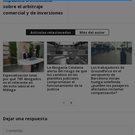
República Dominicana
sobre el arbitraje
comercial y de inversiones
Artículos relacionados
Más del autor
La Abogacía Catalana
Los trabajadores de
alerta del riesgo de que
Groundforce en el
los cambios en las
aeropuerto de
Especialización total:
plantillas judiciales
Barcelona inician
por qué TBF Abogados
comprometan el
huelga indefinida:
es el referente en
funcionamiento de la
¿pueden los pasajeros
derecho laboral en
Justicia
afectados reclamar
Málaga
compensación?
Dejar una respuesta