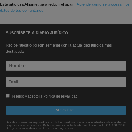
Este sitio usa Akismet para reducir el spam.
Aprende cómo se procesan los
datos de tus comentarios.
SUSCRÍBETE A DIARIO JURÍDICO
Recibe nuestro boletín semanal con la actualidad jurídica más
destacada.
He leído y acepto la Política de privacidad
Sus datos serán incorporados a un fichero automatizado con el objeto exclusivo de dar
respuesta a su suscripción Dicho fichero es de titularidad exclusiva de LEXDIR GLOBAL
S.L. y no será cedido a un tercero en ningún caso.