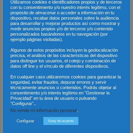
Utilizamos cookies e identificadores propios y de terceros
Fundamentales de la UE y en el artículo 6 del Convenio Europeo
con tu consentimiento y/o nuestro interés legítimo, con el
propósito de almacenar o acceder a información en tu
de Derechos Humanos.
dispositivo, recabar datos personales sobre la audiencia
para desarrollar y mejorar productos así como mostrar y
En junio de 2011, la Comisión propuso una tercera medida
medir anuncios propios y/o de terceros y/o contenido
personalizados basándonos en tu navegación (por
destinada a garantizar el acceso a un abogado y a comunicarse
ejemplo páginas visitadas).
con los familiares (
IP/11/689
). La propuesta está siendo debatida
actualmente en el Parlamento Europeo y el Consejo.
Algunos de estos propósitos incluyen la geolocalización
precisa, el análisis de las características del dispositivo
para distinguir los usuarios, el cotejo y combinación de
datos off line y el vínculo de diferentes dispositivos.
Share
En cualquier caso utilizaremos cookies para garantizar la
seguridad, evitar fraudes, depurar errores y servir
técnicamente anuncios o contenidos. Podrás objetar al
consentimiento y/o interés legítimo en "Gestionar la
Artículo anterior
Artículo siguiente
Privacidad" en tu área de usuario o pulsando
Expertos en arbitraje
Multa de 1.440 euros para
"Configurar"..
internacional participan en
un matrimonio de Burgos
No venda mi información personal
.
un seminario con la
por las ausencias de su hija
Consultoría Jurídica del
al colegio
Configurar
Estoy de acuerdo
Poder Ejecutivo de la