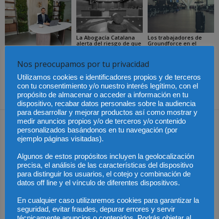
La Abogacía Catalana
Los trabajadores de
alerta del riesgo de que
Groundforce en el
los cambios en las
aeropuerto de
Especialización total:
plantillas judiciales
Barcelona inician
por qué TBF Abogados
comprometan el
huelga indefinida:
es el referente en
Nos preocupamos por tu privacidad
funcionamiento de la
¿pueden los pasajeros
derecho laboral en
Justicia
afectados reclamar
Málaga
Utilizamos cookies e identificadores propios y de terceros
compensación?
con tu consentimiento y/o nuestro interés legítimo, con el
propósito de almacenar o acceder a información en tu
dispositivo, recabar datos personales sobre la audiencia
para desarrollar y mejorar productos así como mostrar y
Dejar una respuesta
medir anuncios propios y/o de terceros y/o contenido
personalizados basándonos en tu navegación (por
ejemplo páginas visitadas).
Algunos de estos propósitos incluyen la geolocalización
precisa, el análisis de las características del dispositivo
para distinguir los usuarios, el cotejo y combinación de
datos off line y el vínculo de diferentes dispositivos.
En cualquier caso utilizaremos cookies para garantizar la
seguridad, evitar fraudes, depurar errores y servir
técnicamente anuncios o contenidos. Podrás objetar al