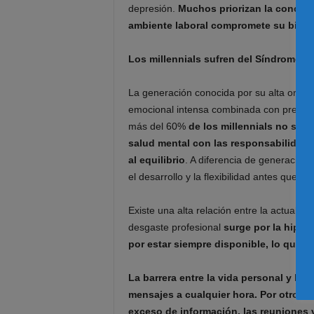
depresión.
Muchos priorizan la concili
ambiente laboral compromete su biene
Los millennials sufren del Síndrome d
La generación conocida por su alta orient
emocional intensa combinada con presión f
más del 60%
de los millennials no se s
salud mental con las responsabilidades
al equilibrio
. A diferencia de generacion
el desarrollo y la flexibilidad antes que la
Existe una alta relación entre la actual con
desgaste profesional
surge por la hiperc
por estar siempre disponible, lo que 
La barrera entre la vida personal y lab
mensajes a cualquier hora. Por otro l
exceso de información, las reuniones 