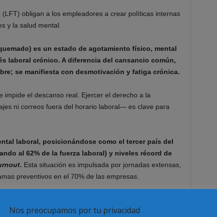
 (LFT) obligan a los empleadores a crear políticas internas
s y la salud mental.
quemado) es un estado de agotamiento físico, mental
s laboral crónico. A diferencia del cansancio común,
bre; se manifiesta con desmotivación y fatiga crónica.
e impide el descanso real. Ejercer el derecho a la
es ni correos fuera del horario laboral— es clave para
ntal laboral, posicionándose como el tercer país del
ndo al 62% de la fuerza laboral) y niveles récord de
urnout
.
Esta situación es impulsada por jornadas extensas,
ogramas preventivos en el 70% de las empresas.
llennials es una de las mayores prioridades laborales
Nos preocupamos por tu privacidad
n reporta haber sufrido síntomas de agotamiento o