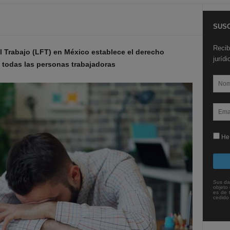
SUSC
Recib
el Trabajo (LFT) en México establece el derecho
juríd
a todas las personas trabajadoras
He 
Sus da
objeto 
es de 
cedido