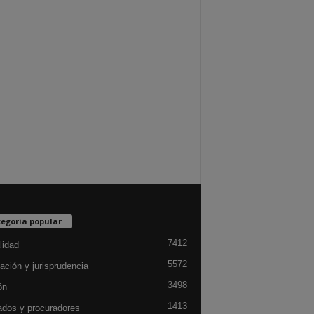
egoría popular
7412
lidad
5572
ación y jurisprudencia
3498
ón
1413
dos y procuradores