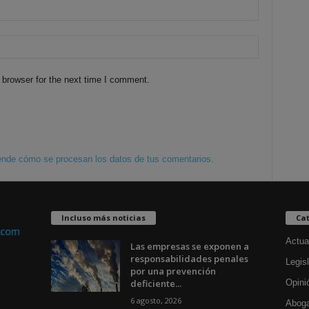
 browser for the next time I comment.
nde cómo se procesan los datos de tus comentarios.
Incluso más noticias
Cat
Actua
Las empresas se exponen a
responsabilidades penales
Legisl
por una prevención
deficiente...
Opini
6 agosto, 2026
Aboga