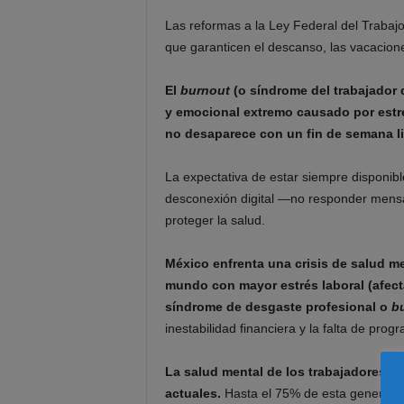
Las reformas a la Ley Federal del Trabajo
que garanticen el descanso, las vacacione
El
burnout
(o síndrome del trabajador 
y emocional extremo causado por estré
no desaparece con un fin de semana li
La expectativa de estar siempre disponibl
desconexión digital —no responder mensaj
proteger la salud.
México enfrenta una crisis de salud me
mundo con mayor estrés laboral (afecta
síndrome de desgaste profesional o
b
inestabilidad financiera y la falta de pr
La salud mental de los trabajadores mi
actuales.
Hasta el 75% de esta generació