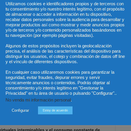
ación y han normalizado dejar sus empleos cuando el
Utilizamos cookies e identificadores propios y de terceros con
tu consentimiento y/o nuestro interés legítimo, con el propósito
star psicológico.
de almacenar o acceder a información en tu dispositivo,
recabar datos personales sobre la audiencia para desarrollar y
e agotamiento (burnout)
mejorar productos así como mostrar y medir anuncios propios
y/o de terceros y/o contenido personalizados basándonos en
tu navegación (por ejemplo páginas visitadas).
ación al logro y perfeccionismo, enfrenta una carga
inanciera. Además, sienten la falta de apoyo, esto es,
Algunos de estos propósitos incluyen la geolocalización
precisa, el análisis de las características del dispositivo para
iente respaldado por sus empresas para equilibrar la
distinguir los usuarios, el cotejo y combinación de datos off line
 laborales y ello se suma a la prioridad que le otorgan
y el vínculo de diferentes dispositivos.
es anteriores, los millenials buscan entornos que fomenten
En cualquier caso utilizaremos cookies para garantizar la
 lealtad ciega a la compañía.
seguridad, evitar fraudes, depurar errores y servir
técnicamente anuncios o contenidos. Podrás objetar al
exión digital y el
burnout
. Esta variante del síndrome de
consentimiento y/o interés legítimo en "Gestionar la
Privacidad" en tu área de usuario o pulsando "Configurar"..
onectividad, las notificaciones continuas y la presión
No venda mi información personal
.
impide que la mente descanse realmente.
Configurar
Estoy de acuerdo
oral desaparece, lo que lleva a responder correos o
ado se destaca una sobrecarga cognitiva dado que el
virtuales interminables y el consumo constante de