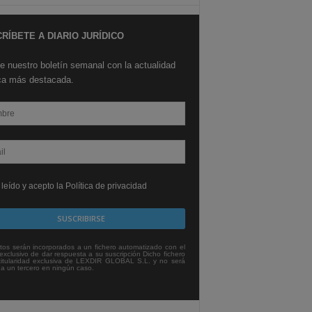
RÍBETE A DIARIO JURÍDICO
e nuestro boletín semanal con la actualidad
ica más destacada.
leído y acepto la Política de privacidad
tos serán incorporados a un fichero automatizado con el
exclusivo de dar respuesta a su suscripción Dicho fichero
titularidad exclusiva de LEXDIR GLOBAL S.L. y no será
 a un tercero en ningún caso.