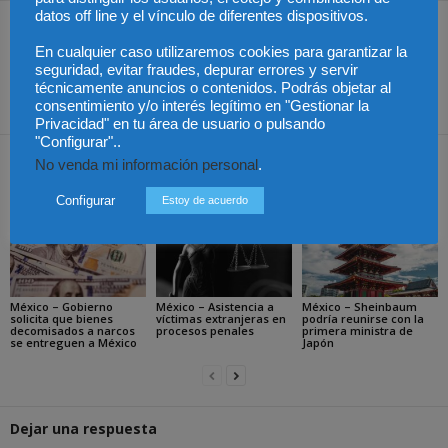
datos off line y el vínculo de diferentes dispositivos.
Artículo anterior
Artículo siguiente
En cualquier caso utilizaremos cookies para garantizar la
Sube el precio de la
El pasaporte COVID
seguridad, evitar fraudes, depurar errores y servir
vivienda en España con
incrementa la venta de
técnicamente anuncios o contenidos. Podrás objetar al
respecto al año pasado
seguros de viaje
consentimiento y/o interés legítimo en "Gestionar la
Privacidad" en tu área de usuario o pulsando
"Configurar"..
No venda mi información personal
Artículos relacionados
.
Más del autor
Configurar
Estoy de acuerdo
México – Gobierno
México – Asistencia a
México – Sheinbaum
solicita que bienes
víctimas extranjeras en
podría reunirse con la
decomisados a narcos
procesos penales
primera ministra de
se entreguen a México
Japón
Dejar una respuesta