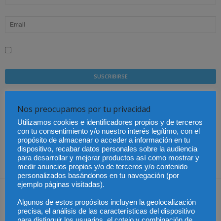
He leído y acepto la Política de privacidad
Sus datos serán incorporados a un fichero automatizado con el
Nos preocupamos por tu privacidad
objeto exclusivo de dar respuesta a su suscripción Dicho fichero es
Utilizamos cookies e identificadores propios y de terceros
de titularidad exclusiva de LEXDIR GLOBAL S.L. y no será cedido a
con tu consentimiento y/o nuestro interés legítimo, con el
un tercero en ningún caso.
propósito de almacenar o acceder a información en tu
dispositivo, recabar datos personales sobre la audiencia
para desarrollar y mejorar productos así como mostrar y
medir anuncios propios y/o de terceros y/o contenido
personalizados basándonos en tu navegación (por
ejemplo páginas visitadas).
Algunos de estos propósitos incluyen la geolocalización
Share
precisa, el análisis de las características del dispositivo
para distinguir los usuarios, el cotejo y combinación de