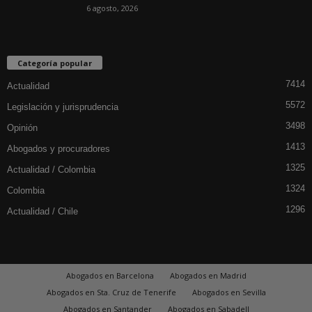
6 agosto, 2026
Categoría popular
7414
Actualidad
5572
Legislación y jurisprudencia
3498
Opinión
1413
Abogados y procuradores
1325
Actualidad / Colombia
1324
Colombia
1296
Actualidad / Chile
Abogados en Barcelona
Abogados en Madrid
Abogados en Sta. Cruz de Tenerife
Abogados en Sevilla
Abogados en Santander
Abogados en Sabadell