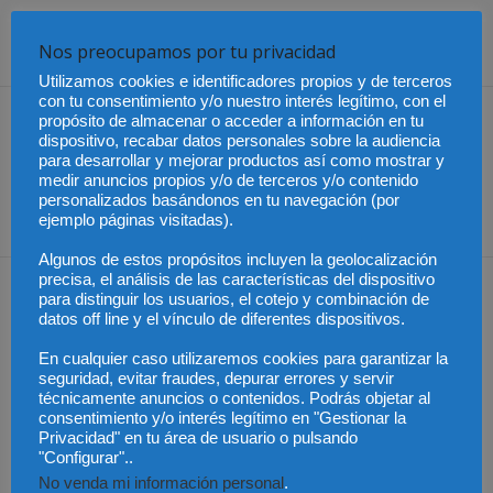
Nos preocupamos por tu privacidad
Share
Utilizamos cookies e identificadores propios y de terceros
con tu consentimiento y/o nuestro interés legítimo, con el
Artículo anterior
Artículo siguiente
propósito de almacenar o acceder a información en tu
dispositivo, recabar datos personales sobre la audiencia
Renta 2018: Seis
El Banco de España se
para desarrollar y mejorar productos así como mostrar y
novedades de la campaña
convierte en el garante de
medir anuncios propios y/o de terceros y/o contenido
los derechos del
personalizados basándonos en tu navegación (por
consumidor
ejemplo páginas visitadas).
Algunos de estos propósitos incluyen la geolocalización
precisa, el análisis de las características del dispositivo
Artículos relacionados
Más del autor
para distinguir los usuarios, el cotejo y combinación de
datos off line y el vínculo de diferentes dispositivos.
En cualquier caso utilizaremos cookies para garantizar la
seguridad, evitar fraudes, depurar errores y servir
técnicamente anuncios o contenidos. Podrás objetar al
consentimiento y/o interés legítimo en "Gestionar la
Privacidad" en tu área de usuario o pulsando
México – Gobierno
México – Asistencia a
México – Sheinbaum
"Configurar"..
solicita que bienes
víctimas extranjeras en
podría reunirse con la
decomisados a narcos
procesos penales
primera ministra de
No venda mi información personal
.
se entreguen a México
Japón