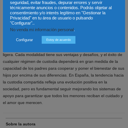
seguridad, evitar fraudes, depurar errores y servir
cambios sociales y a la necesidad de ofrecer soluciones más
técnicamente anuncios o contenidos. Podrás objetar al
consentimiento y/o interés legítimo en "Gestionar la
equitativas para ambos padres. No obstante, queda mucho por
Privacidad" en tu área de usuario o pulsando
hacer para garantizar que todos los menores tengan acceso a un
"Configurar"..
entorno seguro y equilibrado, independientemente de la situación
No venda mi información personal
.
de sus padres.
Configurar
Estoy de acuerdo
La custodia de los hijos no es un asunto que se deba tomar a la
ligera. Cada modalidad tiene sus ventajas y desafíos, y el éxito de
cualquier régimen de custodia dependerá en gran medida de la
capacidad de los padres para cooperar y poner el bienestar de sus
hijos por encima de sus diferencias. En España, la tendencia hacia
la custodia compartida refleja una evolución positiva en la
sociedad, pero es fundamental seguir mejorando los sistemas de
apoyo para garantizar que todos los menores reciban el cuidado y
el amor que merecen.
Sobre la autora