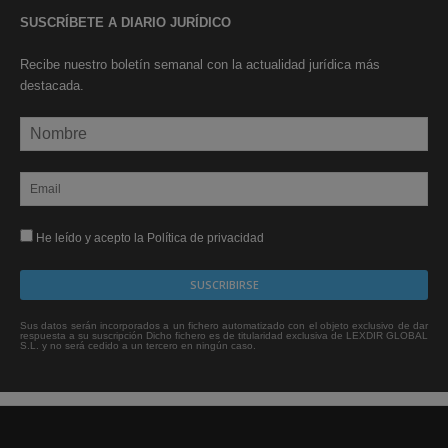
SUSCRÍBETE A DIARIO JURÍDICO
Recibe nuestro boletín semanal con la actualidad jurídica más
destacada.
He leído y acepto la Política de privacidad
Sus datos serán incorporados a un fichero automatizado con el objeto exclusivo de dar
respuesta a su suscripción Dicho fichero es de titularidad exclusiva de LEXDIR GLOBAL
S.L. y no será cedido a un tercero en ningún caso.