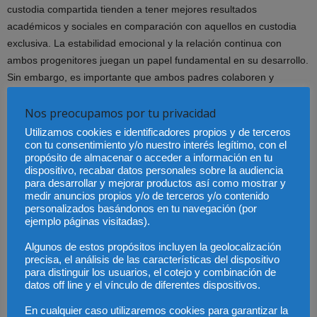
custodia compartida tienden a tener mejores resultados
académicos y sociales en comparación con aquellos en custodia
exclusiva. La estabilidad emocional y la relación continua con
ambos progenitores juegan un papel fundamental en su desarrollo.
Sin embargo, es importante que ambos padres colaboren y
mantengan una comunicación fluida para evitar que el menor se
Nos preocupamos por tu privacidad
sienta dividido o presionado.
Utilizamos cookies e identificadores propios y de terceros
Análisis Final
con tu consentimiento y/o nuestro interés legítimo, con el
propósito de almacenar o acceder a información en tu
dispositivo, recabar datos personales sobre la audiencia
La custodia de los hijos es un tema complejo que requiere un
para desarrollar y mejorar productos así como mostrar y
medir anuncios propios y/o de terceros y/o contenido
análisis profundo de cada caso particular. Aunque la custodia
personalizados basándonos en tu navegación (por
compartida es cada vez más común y, en muchos casos,
ejemplo páginas visitadas).
beneficiosa, no siempre es la mejor opción. Es esencial que las
Algunos de estos propósitos incluyen la geolocalización
decisiones se tomen siempre con el bienestar del menor como
precisa, el análisis de las características del dispositivo
prioridad, considerando factores como la estabilidad emocional, la
para distinguir los usuarios, el cotejo y combinación de
situación económica y la relación entre los progenitores.
datos off line y el vínculo de diferentes dispositivos.
En cualquier caso utilizaremos cookies para garantizar la
Las opciones de custodia en España se han adaptado a los