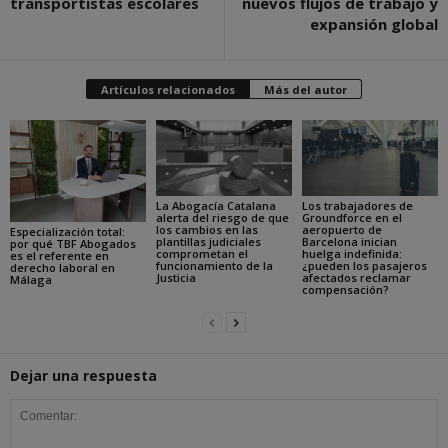
transportistas escolares
nuevos flujos de trabajo y
expansión global
Artículos relacionados
Más del autor
La Abogacía Catalana
Los trabajadores de
alerta del riesgo de que
Groundforce en el
los cambios en las
aeropuerto de
Especialización total:
plantillas judiciales
Barcelona inician
por qué TBF Abogados
comprometan el
huelga indefinida:
es el referente en
funcionamiento de la
¿pueden los pasajeros
derecho laboral en
Justicia
afectados reclamar
Málaga
compensación?
Dejar una respuesta