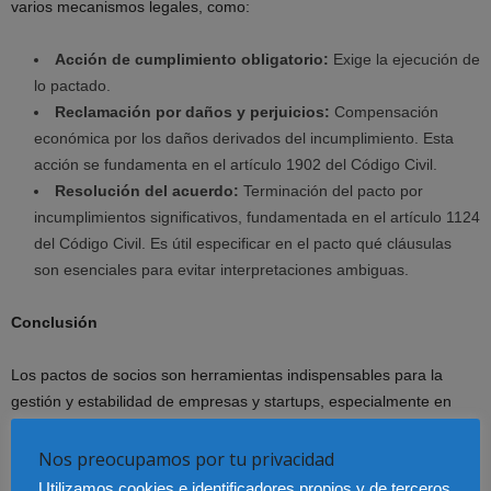
varios mecanismos legales, como:
Acción de cumplimiento obligatorio:
Exige la ejecución de
lo pactado.
Reclamación por daños y perjuicios:
Compensación
económica por los daños derivados del incumplimiento. Esta
acción se fundamenta en el artículo 1902 del Código Civil.
Resolución del acuerdo:
Terminación del pacto por
incumplimientos significativos, fundamentada en el artículo 1124
del Código Civil. Es útil especificar en el pacto qué cláusulas
son esenciales para evitar interpretaciones ambiguas.
Conclusión
Los pactos de socios son herramientas indispensables para la
gestión y estabilidad de empresas y startups, especialmente en
entornos dinámicos como el mercado global al que se enfrentan
nuestras empresas en el 2025. Ofrecen flexibilidad en la regulación
Nos preocupamos por tu privacidad
de las relaciones entre socios, pero deben ser cuidadosamente
Utilizamos cookies e identificadores propios y de terceros