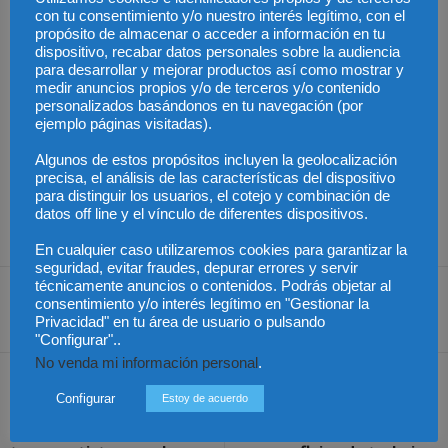
redactados para garantizar su validez y eficacia. Contar con el
con tu consentimiento y/o nuestro interés legítimo, con el
propósito de almacenar o acceder a información en tu
asesoramiento de un abogado especializado en derecho
dispositivo, recabar datos personales sobre la audiencia
empresarial es clave para crear un pacto que respete los límites
para desarrollar y mejorar productos así como mostrar y
legales y proteja los intereses de los socios.
medir anuncios propios y/o de terceros y/o contenido
personalizados basándonos en tu navegación (por
ejemplo páginas visitadas).
En
GLOBALWAY ABOGADOS
, somos expertos en derecho
mercantil, pactos de socios y en la asesoría legal para empresas y
Algunos de estos propósitos incluyen la geolocalización
precisa, el análisis de las características del dispositivo
startups en Barcelona. Diseñamos soluciones personalizadas que
para distinguir los usuarios, el cotejo y combinación de
garantizan el éxito y la sostenibilidad de tu negocio. ¡Contáctanos
datos off line y el vínculo de diferentes dispositivos.
para estructurar un pacto de socios adaptado a tus necesidades!
En cualquier caso utilizaremos cookies para garantizar la
seguridad, evitar fraudes, depurar errores y servir
técnicamente anuncios o contenidos. Podrás objetar al
consentimiento y/o interés legítimo en "Gestionar la
Privacidad" en tu área de usuario o pulsando
Share
"Configurar"..
No venda mi información personal
.
Artículo anterior
Artículo siguiente
Configurar
Estoy de acuerdo
Chile – La «ley Martín»
Nueva actualización de
otorga responsabilidad a
Vincent AI: IA multimodal,