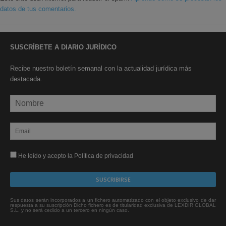
datos de tus comentarios.
SUSCRÍBETE A DIARIO JURÍDICO
Recibe nuestro boletín semanal con la actualidad jurídica más
destacada.
He leído y acepto la Política de privacidad
Sus datos serán incorporados a un fichero automatizado con el objeto exclusivo de dar
respuesta a su suscripción Dicho fichero es de titularidad exclusiva de LEXDIR GLOBAL
S.L. y no será cedido a un tercero en ningún caso.