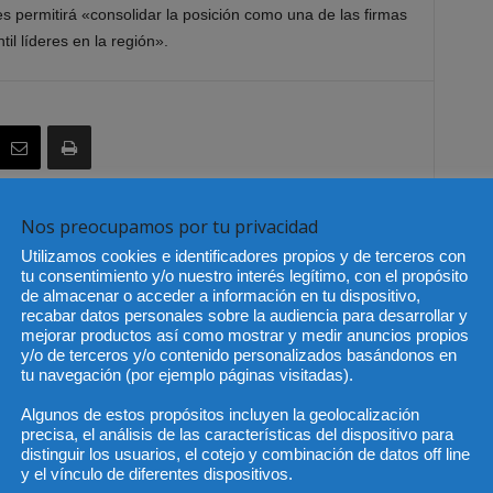
s permitirá «consolidar la posición como una de las firmas
il líderes en la región».
Nos preocupamos por tu privacidad
Artículo siguiente
Utilizamos cookies e identificadores propios y de terceros con
ena
Efecto mariposa: el venezolano Chávez
tu consentimiento y/o nuestro interés legítimo, con el propósito
devalúa y caen las empresas españolas
de almacenar o acceder a información en tu dispositivo,
recabar datos personales sobre la audiencia para desarrollar y
mejorar productos así como mostrar y medir anuncios propios
y/o de terceros y/o contenido personalizados basándonos en
tu navegación (por ejemplo páginas visitadas).
Algunos de estos propósitos incluyen la geolocalización
precisa, el análisis de las características del dispositivo para
distinguir los usuarios, el cotejo y combinación de datos off line
y el vínculo de diferentes dispositivos.