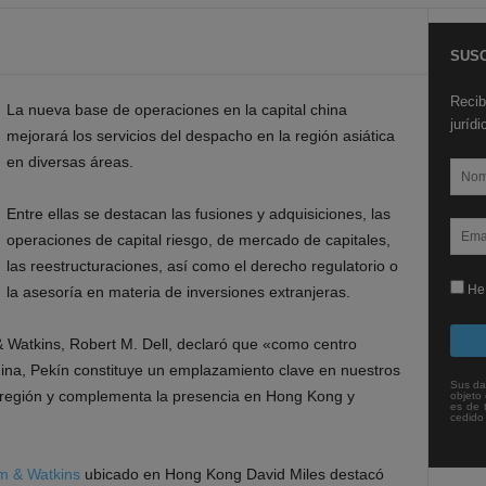
SUSC
Recib
La nueva base de operaciones en la capital china
juríd
mejorará los servicios del despacho en la región asiática
en diversas áreas.
Entre ellas se destacan las fusiones y adquisiciones, las
operaciones de capital riesgo, de mercado de capitales,
las reestructuraciones, así como el derecho regulatorio o
He 
la asesoría en materia de inversiones extranjeras.
& Watkins, Robert M. Dell, declaró que «como centro
 China, Pekín constituye un emplazamiento clave en nuestros
Sus da
a región y complementa la presencia en Hong Kong y
objeto 
es de 
cedido
m & Watkins
ubicado en Hong Kong David Miles destacó