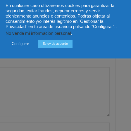
En cualquier caso utilizaremos cookies para garantizar la
seguridad, evitar fraudes, depurar errores y servir
técnicamente anuncios o contenidos. Podrás objetar al
consentimiento y/o interés legítimo en "Gestionar la
 lanza la serie “Claves
Una sentencia pionera avala el
Privacidad" en tu área de usuario o pulsando "Configurar"..
as de la actualidad”
despido objetivo por ineptitud
No venda mi información personal
.
ortar rigor jurídico a
sobrevenida pese a la
andes debates sociales
denegación de incapacidad
permanente
Configurar
Estoy de acuerdo