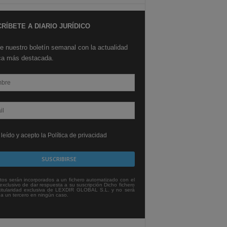
RÍBETE A DIARIO JURÍDICO
e nuestro boletín semanal con la actualidad
ica más destacada.
leído y acepto la Política de privacidad
tos serán incorporados a un fichero automatizado con el
exclusivo de dar respuesta a su suscripción Dicho fichero
titularidad exclusiva de LEXDIR GLOBAL S.L. y no será
 a un tercero en ningún caso.