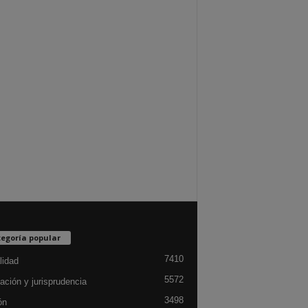
egoría popular
7410
lidad
5572
ación y jurisprudencia
3498
ón