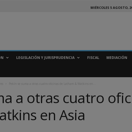
MIÉRCOLES 5 AGOSTO, 2
ÓN
LEGISLACIÓN Y JURISPRUDENCIA
FISCAL
MEDIACIÓN
res
Pekín se suma a otras cuatro oficinas de Latham & Watkins en...
a a otras cuatro ofic
tkins en Asia