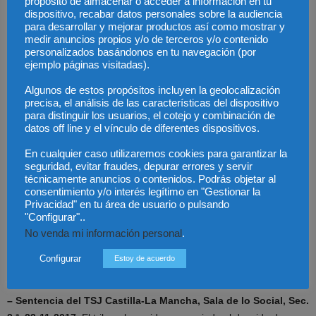
propósito de almacenar o acceder a información en tu
denunciada. Además, el propio trabajador denunció la misma
dispositivo, recabar datos personales sobre la audiencia
para desarrollar y mejorar productos así como mostrar y
situación directamente ante el Comité de Seguridad y Salud del
medir anuncios propios y/o de terceros y/o contenido
ayuntamiento, sin recibir respuesta alguna.
personalizados basándonos en tu navegación (por
ejemplo páginas visitadas).
La ausencia de acciones por parte de la empresa conlleva que se
Algunos de estos propósitos incluyen la geolocalización
evidencie la violación (artículos 14 y 15 en relación con el protocolo
precisa, el análisis de las características del dispositivo
de acoso aplicable).
para distinguir los usuarios, el cotejo y combinación de
datos off line y el vínculo de diferentes dispositivos.
– Sentencia del TSJ Andalucía, Málaga, Sala de lo Social de
En cualquier caso utilizaremos cookies para garantizar la
12-6-2019
. El tribunal anula la decisión anterior y considera que el
seguridad, evitar fraudes, depurar errores y servir
técnicamente anuncios o contenidos. Podrás objetar al
despido por acoso no procede debido a que no se siguió
consentimiento y/o interés legítimo en "Gestionar la
correctamente el protocolo de acoso. La Sala argumenta que el
Privacidad" en tu área de usuario o pulsando
protocolo es un requisito formal que se debe cumplir en todo caso
"Configurar"..
previamente al despido disciplinario por este tipo de falta, y su
No venda mi información personal
.
incumplimiento atenta contra la protección judicial efectiva del
Configurar
Estoy de acuerdo
trabajador despedido.
– Sentencia del TSJ Castilla-La Mancha, Sala de lo Social, Sec.