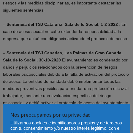
riesgos y las medidas disciplinarias, es importante destacar las
siguientes sentencias:
– Sentencia del TSJ Cataluña, Sala de lo Social, 1-2-2022
. En
caso de acoso sexual no cabe extender la responsabilidad a la
empresa que actuó con diligencia activando el protocolo de acoso.
– Sentencia del TSJ Canarias, Las Palmas de Gran Canaria,
Sala de lo Social, 30-10-2020
El ayuntamiento es condenado por
daños y perjuicios relacionados con la prevención de riesgos
laborales psicosociales debido a la falta de activación del protocolo
de acoso. La entidad demandada debió implementar todas las
medidas preventivas posibles para brindar una protección eficaz al
trabajador, mediante una evaluación específica del riesgo
psicosocial, y debió activar el protocolo de acoso del ayuntamiento,
no solo formalmente, sino también de manera efectiva,
Nos preocupamos por tu privacidad
especialmente considerando que el demandante estuvo en
Utilizamos cookies e identificadores propios y de terceros
situación de incapacidad temporal durante casi un año, lo cual
con tu consentimiento y/o nuestro interés legítimo, con el
constituye un indicio razonable de la situación de acoso