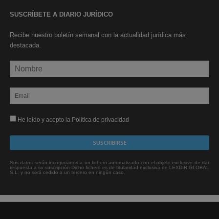
SUSCRÍBETE A DIARIO JURÍDICO
Recibe nuestro boletín semanal con la actualidad jurídica más
destacada.
He leído y acepto la Política de privacidad
Sus datos serán incorporados a un fichero automatizado con el objeto exclusivo de dar
respuesta a su suscripción Dicho fichero es de titularidad exclusiva de LEXDIR GLOBAL
S.L. y no será cedido a un tercero en ningún caso.