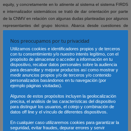
equity, y concretamente en lo atinente al sistema el sistema FIRDS
e internalizador sistemáticos se trató de dar orientación por parte
de la CNMV en relación con algunas dudas planteadas por algunos
representantes del grupo técnico. Abarca desde cuestiones de
inclusión y tratamiento de datos hasta cálculo de umbral de
negociación.
Nos preocupamos por tu privacidad
Utilizamos cookies e identificadores propios y de terceros
Continúa el informe refiriendo la intervención de un miembro del
con tu consentimiento y/o nuestro interés legítimo, con el
propósito de almacenar o acceder a información en tu
grupo que mostró interés en que se discutiera sobre determinadas
dispositivo, recabar datos personales sobre la audiencia
cuestiones prácticas relacionadas con el tratamiento que se debe
para desarrollar y mejorar productos así como mostrar y
dar a la publicación de operaciones sobre aquellos instrumentos
medir anuncios propios y/o de terceros y/o contenido
personalizados basándonos en tu navegación (por
financieros que se encuentran en el período comprendido entre la
ejemplo páginas visitadas).
finalización del plazo para acudir a la colocación y la entrega del
instrumento a las diferentes entidades, ya que durante este
Algunos de estos propósitos incluyen la geolocalización
precisa, el análisis de las características del dispositivo
período los instrumentos podrían no constar en FIRDS. La principal
para distinguir los usuarios, el cotejo y combinación de
conclusión que se alcanza por los representantes de la CNMV la
datos off line y el vínculo de diferentes dispositivos.
falta de información sobre un instrumento financiero en FIRDS en
En cualquier caso utilizaremos cookies para garantizar la
el momento de la ejecución de la transacción no exime del
seguridad, evitar fraudes, depurar errores y servir
cumplimiento de las obligaciones de publicación de las