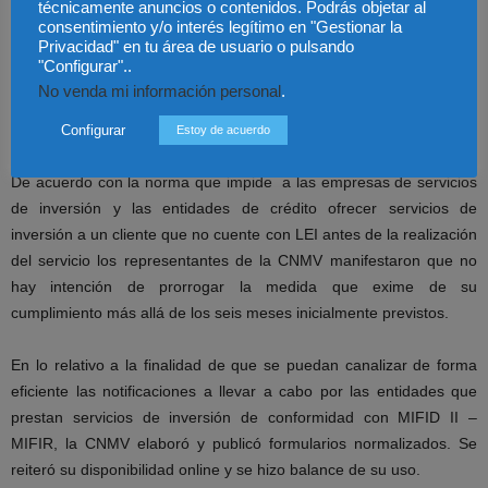
técnicamente anuncios o contenidos. Podrás objetar al
operaciones.
consentimiento y/o interés legítimo en "Gestionar la
Privacidad" en tu área de usuario o pulsando
"Configurar"..
En relación con el régimen de comunicación de operaciones
No venda mi información personal
.
preocupaba especialmente la urgencia con la que deben
resolverse los problemas técnicos.
Configurar
Estoy de acuerdo
De acuerdo con la norma que impide a las empresas de servicios
de inversión y las entidades de crédito ofrecer servicios de
inversión a un cliente que no cuente con LEI antes de la realización
del servicio los representantes de la CNMV manifestaron que no
hay intención de prorrogar la medida que exime de su
cumplimiento más allá de los seis meses inicialmente previstos.
En lo relativo a la finalidad de que se puedan canalizar de forma
eficiente las notificaciones a llevar a cabo por las entidades que
prestan servicios de inversión de conformidad con MIFID II –
MIFIR, la CNMV elaboró y publicó formularios normalizados. Se
reiteró su disponibilidad online y se hizo balance de su uso.