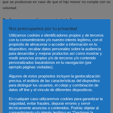
que se produzcan en caso de que el hijo menor no cumpla con su
voluntad.
Poderes preventivos y autotutelas
Nos preocupamos por tu privacidad
Mi madre tiene 85 años y comienza a tener problemas de
memoria. El médico dice que en un futuro no muy lejano
Utilizamos cookies e identificadores propios y de terceros
con tu consentimiento y/o nuestro interés legítimo, con el
quizás deje de disponer de sus plenas capacidades. En ese
propósito de almacenar o acceder a información en tu
caso, me dice que yo sería la persona que tomaría decisiones
dispositivo, recabar datos personales sobre la audiencia
por ella. ¿Nos recomendaría hacer un acta de autotutela o
para desarrollar y mejorar productos así como mostrar y
medir anuncios propios y/o de terceros y/o contenido
sería suficiente con que mi madre deje un poder preventivo a
personalizados basándonos en tu navegación (por
mi nombre? ¿Cuáles son las diferencias?
ejemplo páginas visitadas).
Algunos de estos propósitos incluyen la geolocalización
Recomendaría tanto el poder como la autotutela porque operan en
precisa, el análisis de las características del dispositivo
dos momentos distintos. Mientras su madre no sea declarada
para distinguir los usuarios, el cotejo y combinación de
incapaz por un juez tras el correspondiente procedimiento, con el
datos off line y el vínculo de diferentes dispositivos.
poder preventivo podrá ejercitar todas las facultades que le hayan
En cualquier caso utilizaremos cookies para garantizar la
sido conferidas sin más control que el ejercido por el poderdante.
seguridad, evitar fraudes, depurar errores y servir
Por otro lado, si se inicia el procedimiento de incapacitación el juez
técnicamente anuncios o contenidos. Podrás objetar al
consentimiento y/o interés legítimo en "Gestionar la