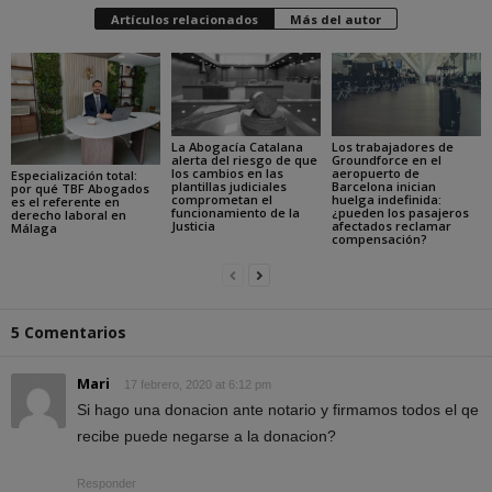
Artículos relacionados
Más del autor
La Abogacía Catalana
Los trabajadores de
alerta del riesgo de que
Groundforce en el
los cambios en las
aeropuerto de
Especialización total:
plantillas judiciales
Barcelona inician
por qué TBF Abogados
comprometan el
huelga indefinida:
es el referente en
funcionamiento de la
¿pueden los pasajeros
derecho laboral en
Justicia
afectados reclamar
Málaga
compensación?
5 Comentarios
Mari
17 febrero, 2020 at 6:12 pm
Si hago una donacion ante notario y firmamos todos el qe
recibe puede negarse a la donacion?
Responder