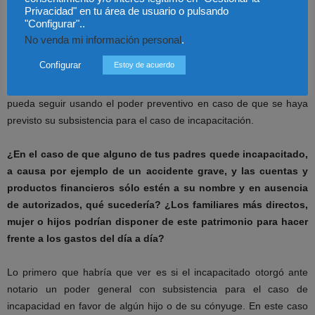
tendrá en cuenta la persona designada en la autotutela (que puede
Privacidad" en tu área de usuario o pulsando
ser la misma persona a la que se le confirió dicho poder) para
"Configurar"..
nombrarla tutor, ya que es el juez quien tiene que hacer el
No venda mi información personal
.
nombramiento, quedando sometido el tutor al régimen legal
Configurar
Estoy de acuerdo
previsto de rendición de cuentas, autorizaciones judiciales y
demás. Esto no impide que se
pueda seguir usando el poder preventivo en caso de que se haya
previsto su subsistencia para el caso de incapacitación.
¿En el caso de que alguno de tus padres quede incapacitado,
a causa por ejemplo de un accidente grave, y las cuentas y
productos financieros sólo estén a su nombre y en ausencia
de autorizados, qué sucedería? ¿Los familiares más directos,
mujer o hijos podrían disponer de este patrimonio para hacer
frente a los gastos del día a día?
Lo primero que habría que ver es si el incapacitado otorgó ante
notario un poder general con subsistencia para el caso de
incapacidad en favor de algún hijo o de su cónyuge. En este caso