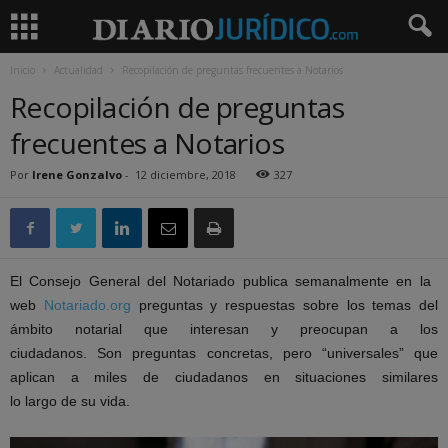
Inicio
Actualidad
Recopilación de preguntas frecuentes a Notarios
Recopilación de preguntas
frecuentes a Notarios
Por
Irene Gonzalvo
-
12 diciembre, 2018
327
El Consejo General
de
l Notariado publica
semana
lmente en
la
web
Notariado.org
pregunta
s y respuestas sobre los temas del
ámbito notarial que interesan y preocupan a los
ciudadanos. Son
pregunta
s concretas, pero “universales” que
aplican a miles
de
ciudadanos en situaciones similares
lo
la
rgo
de
su vida.