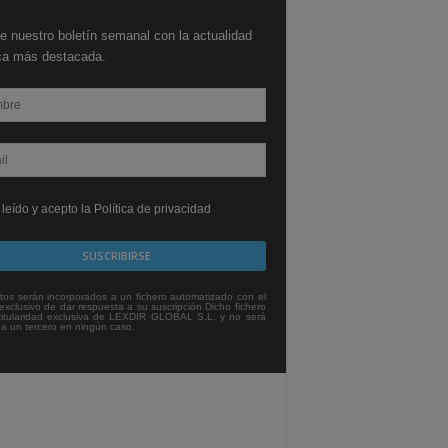
e nuestro boletín semanal con la actualidad
ica más destacada.
leído y acepto la Política de privacidad
tos serán incorporados a un fichero automatizado con el
exclusivo de dar respuesta a su suscripción Dicho fichero
titularidad exclusiva de LEXDIR GLOBAL S.L. y no será
 a un tercero en ningún caso.