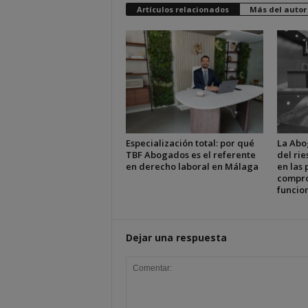
Artículos relacionados
Más del autor
Especialización total: por qué
La Abo
TBF Abogados es el referente
del ri
en derecho laboral en Málaga
en las 
compro
funcion
Dejar una respuesta