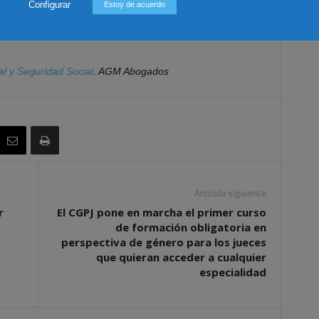
de estas obligaciones podrá constituir una falta grave
Configurar
Estoy de acuerdo
ciones del Orden Social, siendo susceptible de una sanción
l y Seguridad Social
. AGM Abogados
Artículo siguiente
r
El CGPJ pone en marcha el primer curso
de formación obligatoria en
perspectiva de género para los jueces
que quieran acceder a cualquier
especialidad