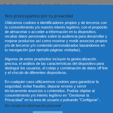
cificado el tipo o forma de cómo debe ser, la empresa
os representantes de los trabajadores o a decisión de la
Nos preocupamos por tu privacidad
antes legales de los trabajadores.
Utilizamos cookies e identificadores propios y de terceros con
tu consentimiento y/o nuestro interés legítimo, con el propósito
e registrar la hora de inicio y de fin de la jornada o si
de almacenar o acceder a información en tu dispositivo,
 y entradas, por ejemplo para el desayuno, comidas y
recabar datos personales sobre la audiencia para desarrollar y
mejorar productos así como mostrar y medir anuncios propios
n la jornada de trabajo diaria. En este caso la norma no
y/o de terceros y/o contenido personalizados basándonos en
 señala el registro de la hora de inicio y fin, pero
tu navegación (por ejemplo páginas visitadas).
 conveniente registrar todas y cada una de las
Algunos de estos propósitos incluyen la geolocalización
trabajo, con la finalidad de que el resultado del cómputo
precisa, el análisis de las características del dispositivo para
diaria de trabajo efectivo que señala el Estatuto de los
distinguir los usuarios, el cotejo y combinación de datos off line
o convencionalmente, ya que imaginemos que solamente se
y el vínculo de diferentes dispositivos.
en este caso el cómputo de la jornada sobrepasará los
En cualquier caso utilizaremos cookies para garantizar la
 Estatuto y el convenio colectivo aplicable, por ello
seguridad, evitar fraudes, depurar errores y servir
registrar las interrupciones que sean descontables y que
técnicamente anuncios o contenidos. Podrás objetar al
consentimiento y/o interés legítimo en "Gestionar la
.
Privacidad" en tu área de usuario o pulsando "Configurar"..
e que deberemos conservar el registro en la empresa
No venda mi información personal
.