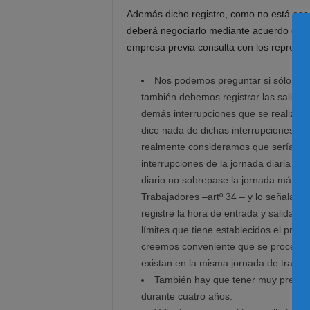
Además dicho registro, como no está espe
deberá negociarlo mediante acuerdo con l
empresa previa consulta con los represent
Nos podemos preguntar si sólo se deb
también debemos registrar las salidas
demás interrupciones que se realizan e
dice nada de dichas interrupciones, solo
realmente consideramos que sería muy
interrupciones de la jornada diaria de 
diario no sobrepase la jornada máxima 
Trabajadores –artº 34 – y lo señalad
registre la hora de entrada y salida, 
límites que tiene establecidos el propio
creemos conveniente que se proceda a 
existan en la misma jornada de trabajo
También hay que tener muy present
durante cuatro años.