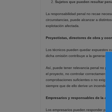
Sujetos que pueden resultar pen
La responsabilidad penal no recae neces
circunstancias, puede alcanzar a distintos 
explotación afectada.
Proyectistas, directores de obra y coo
Los técnicos pueden quedar expuestos c
dicha omisión contribuye a la generación,
Así, puede tener relevancia penal no pre
el proyecto, no controlar correctamente la 
comprobaciones suficientes o no exigir me
siempre que de ello derive un incendio, un
Empresarios y responsables de la acti
Los empresarios pueden responder penal