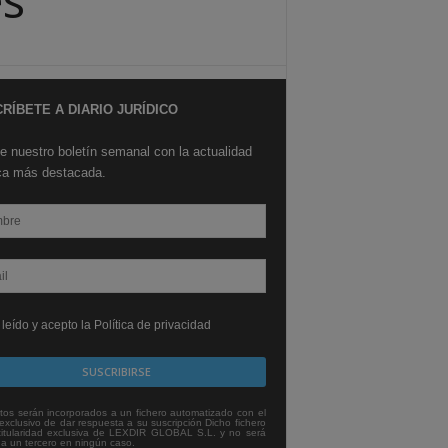
RÍBETE A DIARIO JURÍDICO
e nuestro boletín semanal con la actualidad
ica más destacada.
leído y acepto la Política de privacidad
tos serán incorporados a un fichero automatizado con el
exclusivo de dar respuesta a su suscripción Dicho fichero
titularidad exclusiva de LEXDIR GLOBAL S.L. y no será
 a un tercero en ningún caso.