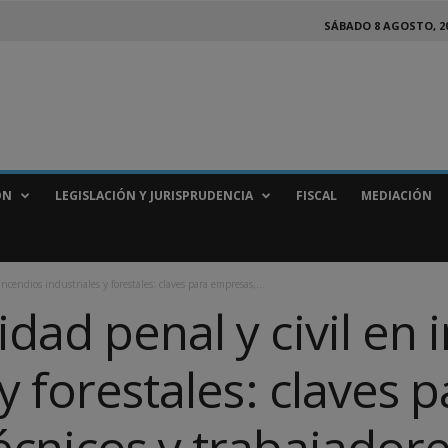
SÁBADO 8 AGOSTO, 2
ÓN
LEGISLACIÓN Y JURISPRUDENCIA
FISCAL
MEDIACIÓN
ncendios industriales y forestales: claves para empresas,...
dad penal y civil en 
y forestales: claves 
écnicos y trabajador