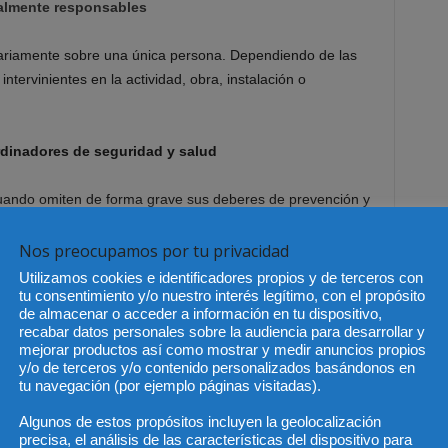
almente responsables
ariamente sobre una única persona. Dependiendo de las
intervinientes en la actividad, obra, instalación o
rdinadores de seguridad y salud
uando omiten de forma grave sus deberes de prevención y
 propagación o agravación del incendio.
Nos preocupamos por tu privacidad
ver medidas adecuadas de protección contra incendios en
Utilizamos cookies e identificadores propios y de terceros con
ejecución de las instalaciones, certificar sin
tu consentimiento y/o nuestro interés legítimo, con el propósito
de almacenar o acceder a información en tu dispositivo,
didas preventivas en una obra o actividad de riesgo,
recabar datos personales sobre la audiencia para desarrollar y
 resultado lesivo o una situación de peligro grave.
mejorar productos así como mostrar y medir anuncios propios
y/o de terceros y/o contenido personalizados basándonos en
tu navegación (por ejemplo páginas visitadas).
vidad
Algunos de estos propósitos incluyen la geolocalización
mente cuando no adoptan las medidas necesarias para
precisa, el análisis de las características del dispositivo para