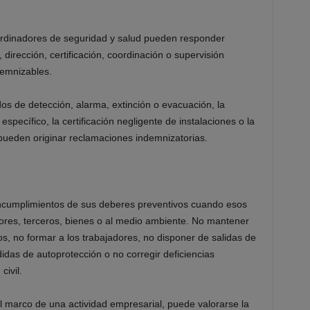
oordinadores de seguridad y salud pueden responder
dirección, certificación, coordinación o supervisión
demnizables.
os de detección, alarma, extinción o evacuación, la
pecífico, la certificación negligente de instalaciones o la
 pueden originar reclamaciones indemnizatorias.
ncumplimientos de sus deberes preventivos cuando esos
ores, terceros, bienes o al medio ambiente. No mantener
os, no formar a los trabajadores, no disponer de salidas de
as de autoprotección o no corregir deficiencias
ivil.
 marco de una actividad empresarial, puede valorarse la