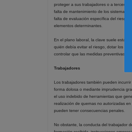
proteger a sus trabajadores o a terceros f
falta de mantenimiento de los sistemas de
falta de evaluación específica del riesgo 
elementos determinantes.
En el plano laboral, la clave suele estar e
quién debía evitar el riesgo, dotar los me
controlar que las medidas preventivas se
Trabajadores
Los trabajadores también pueden incurrir
forma dolosa o mediante imprudencia grav
el uso indebido de herramientas que gene
realización de quemas no autorizadas en
pueden tener consecuencias penales.
No obstante, la conducta del trabajador d
formación recibida, instrucciones empresa