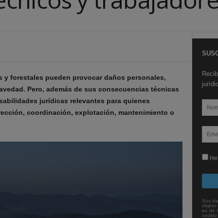
SUSC
Recib
s y forestales pueden provocar daños personales,
juríd
ravedad. Pero, además de sus consecuencias técnicas
bilidades jurídicas relevantes para quienes
irección, coordinación, explotación, mantenimiento o
He 
Sus da
objeto 
es de 
cedido