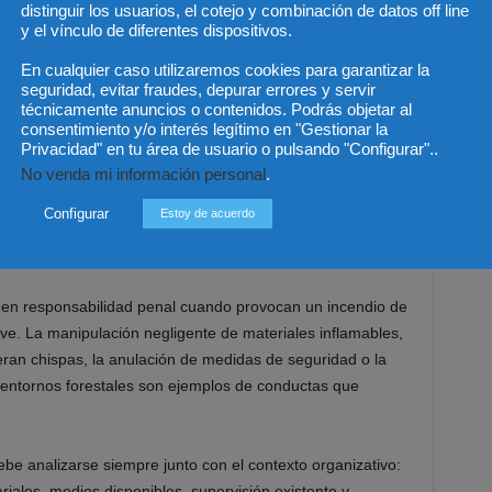
distinguir los usuarios, el cotejo y combinación de datos off line
rente al riesgo de incendio. La ausencia de formación, la
y el vínculo de diferentes dispositivos.
 protección, la inexistencia de planes de emergencia, la
o la tolerancia de prácticas peligrosas pueden ser
En cualquier caso utilizaremos cookies para garantizar la
seguridad, evitar fraudes, depurar errores y servir
técnicamente anuncios o contenidos. Podrás objetar al
consentimiento y/o interés legítimo en "Gestionar la
n determinar quién tenía la posición de garante: es decir,
Privacidad" en tu área de usuario o pulsando "Configurar"..
dios necesarios, organizar la actividad de forma segura o
No venda mi información personal
.
 cumplieran efectivamente.
Configurar
Estoy de acuerdo
 en responsabilidad penal cuando provocan un incendio de
e. La manipulación negligente de materiales inflamables,
ran chispas, la anulación de medidas de seguridad o la
 entornos forestales son ejemplos de conductas que
ebe analizarse siempre junto con el contexto organizativo:
riales, medios disponibles, supervisión existente y