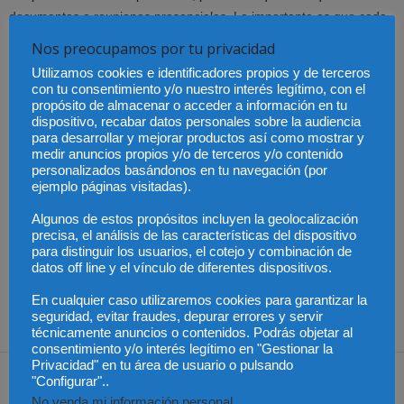
documentos o reuniones presenciales. Lo importante es que cada
caso se trate de manera personalizada.
Nos preocupamos por tu privacidad
Utilizamos cookies e identificadores propios y de terceros
Si se trata de una empresa que requiere de servicios legales de
con tu consentimiento y/o nuestro interés legítimo, con el
manera permanente, entonces se fijarán reuniones de trabajo para
propósito de almacenar o acceder a información en tu
dispositivo, recabar datos personales sobre la audiencia
establecer los servicios que se van a incluir en el contrato, hacer
para desarrollar y mejorar productos así como mostrar y
las negociaciones pertinentes y firmar un contrato de servicios.
medir anuncios propios y/o de terceros y/o contenido
personalizados basándonos en tu navegación (por
ejemplo páginas visitadas).
Contar con un despacho de abogados expertos y con
experiencia es determinante para la supervivencia de una
Algunos de estos propósitos incluyen la geolocalización
organización
, ya que cada decisión que se tome contará con la
precisa, el análisis de las características del dispositivo
para distinguir los usuarios, el cotejo y combinación de
asesoría adecuada.
datos off line y el vínculo de diferentes dispositivos.
Lo más importante es que se obtengan los servicios legales que se
En cualquier caso utilizaremos cookies para garantizar la
seguridad, evitar fraudes, depurar errores y servir
requieren con una atención esmerada y profesional.
técnicamente anuncios o contenidos. Podrás objetar al
consentimiento y/o interés legítimo en "Gestionar la
Privacidad" en tu área de usuario o pulsando
"Configurar"..
No venda mi información personal
.
Share