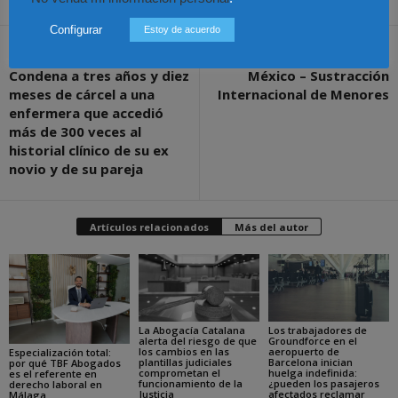
Configurar
Estoy de acuerdo
Artículo anterior
Artículo siguiente
Condena a tres años y diez
México – Sustracción
meses de cárcel a una
Internacional de Menores
enfermera que accedió
más de 300 veces al
historial clínico de su ex
novio y de su pareja
Artículos relacionados
Más del autor
La Abogacía Catalana
Los trabajadores de
alerta del riesgo de que
Groundforce en el
los cambios en las
aeropuerto de
Especialización total:
plantillas judiciales
Barcelona inician
por qué TBF Abogados
comprometan el
huelga indefinida:
es el referente en
funcionamiento de la
¿pueden los pasajeros
derecho laboral en
Justicia
afectados reclamar
Málaga