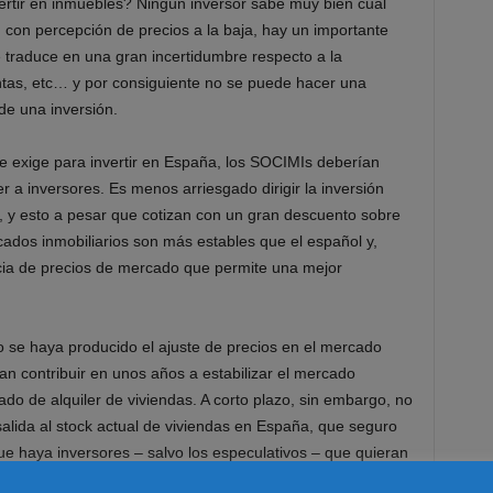
rtir en inmuebles? Ningún inversor sabe muy bien cual
 con percepción de precios a la baja, hay un importante
 traduce en una gran incertidumbre respecto a la
rentas, etc… y por consiguiente no se puede hacer una
 de una inversión.
se exige para invertir en España, los SOCIMIs deberían
r a inversores. Es menos arriesgado dirigir la inversión
, y esto a pesar que cotizan con un gran descuento sobre
rcados inmobiliarios son más estables que el español y,
cia de precios de mercado que permite una mejor
o se haya producido el ajuste de precios en el mercado
an contribuir en unos años a estabilizar el mercado
do de alquiler de viviendas. A corto plazo, sin embargo, no
alida al stock actual de viviendas en España, que seguro
 haya inversores – salvo los especulativos – que quieran
lquiler suficientemente desarrollado hoy para generar un