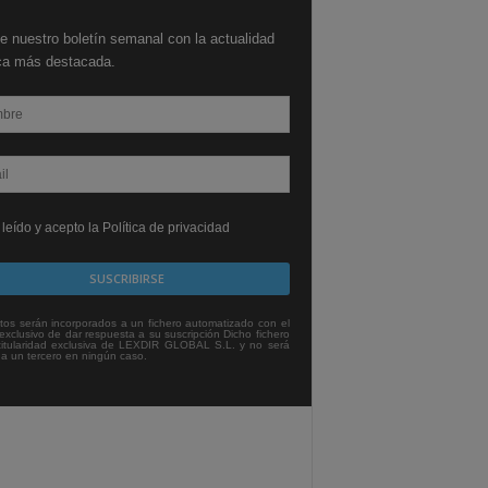
e nuestro boletín semanal con la actualidad
ica más destacada.
leído y acepto la Política de privacidad
tos serán incorporados a un fichero automatizado con el
exclusivo de dar respuesta a su suscripción Dicho fichero
titularidad exclusiva de LEXDIR GLOBAL S.L. y no será
 a un tercero en ningún caso.