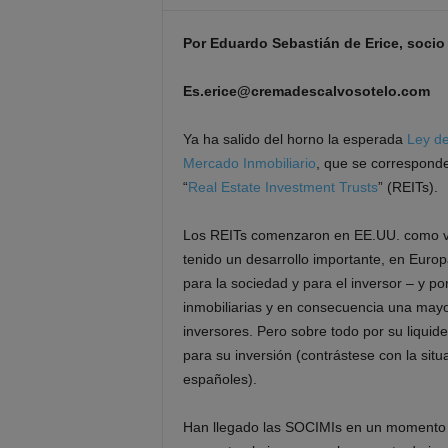
Por Eduardo Sebastián de Erice, socio
Es.erice@cremadescalvosotelo.com
Ya ha salido del horno la esperada
Ley de
Mercado Inmobiliario
, que se corresponde
“
Real Estate Investment Trusts
” (REITs).
Los REITs comenzaron en EE.UU. como veh
tenido un desarrollo importante, en Europ
para la sociedad y para el inversor – y po
inmobiliarias y en consecuencia una mayor 
inversores. Pero sobre todo por su liquide
para su inversión (contrástese con la situ
españoles).
Han llegado las SOCIMIs en un momento 