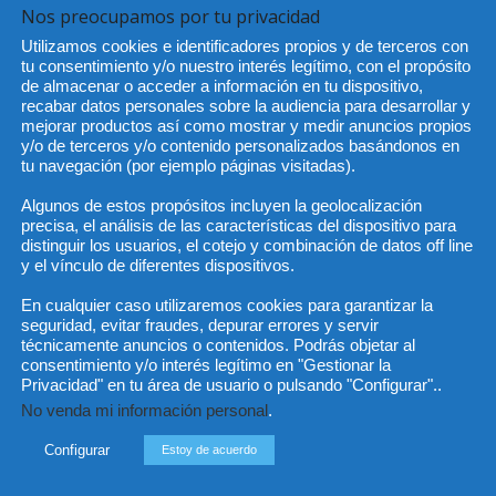
 de fondos de inversión inmobiliaria en una SOCIMI si
Nos preocupamos por tu privacidad
 a los partícipes de los mismos, aunque con la
Utilizamos cookies e identificadores propios y de terceros con
as acciones.
tu consentimiento y/o nuestro interés legítimo, con el propósito
de almacenar o acceder a información en tu dispositivo,
recabar datos personales sobre la audiencia para desarrollar y
mejorar productos así como mostrar y medir anuncios propios
y/o de terceros y/o contenido personalizados basándonos en
tu navegación (por ejemplo páginas visitadas).
Algunos de estos propósitos incluyen la geolocalización
precisa, el análisis de las características del dispositivo para
distinguir los usuarios, el cotejo y combinación de datos off line
Artículo siguiente
y el vínculo de diferentes dispositivos.
e
Entrevista con Ester Ortin, directora
En cualquier caso utilizaremos cookies para garantizar la
ejecutiva del Centro de
seguridad, evitar fraudes, depurar errores y servir
Responsabilidad Social de la Abogacía
técnicamente anuncios o contenidos. Podrás objetar al
del Colegio de Abogados de Madrid
consentimiento y/o interés legítimo en "Gestionar la
Privacidad" en tu área de usuario o pulsando "Configurar"..
No venda mi información personal
.
Configurar
Estoy de acuerdo