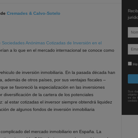
Recib
 de
Cremades & Calvo-Sotelo
juríd
 Sociedades Anónimas Cotizadas de Inversión en el
rían a lo que en el mercado internacional se conoce como
He 
iculo de inversión inmobiliaria. En la pasada década han
a, además de otros países, por sus ventajas fiscales –
rque se favoreció la especialización en las inversiones
Sus da
diversificación de la cartera de los potenciales
objeto 
es de 
cedido
z: al estar cotizadas el inversor siempre obtendrá liquidez
ación de algunos fondos de inversión inmobiliaria
complicado del mercado inmobiliario en España. La