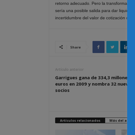
retorno adecuado. Pero la transformación
sería una posible salida para dar liquidez
incertidumbre del valor de cotización de l
Share
Artículo anterior
Garrigues gana de 334,3 millones d
euros en 2009 y nombra 32 nuevos
socios
Artículos relacionados
Más del autor