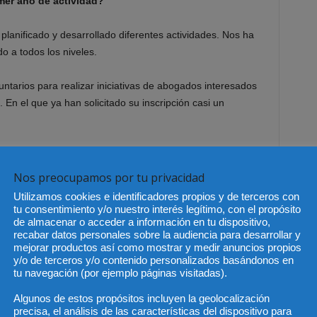
mer año de actividad?
lanificado y desarrollado diferentes actividades. Nos ha
o a todos los niveles.
tarios para realizar iniciativas de abogados interesados
. En el que ya han solicitado su inscripción casi un
 el área de RSC de las grandes firmas de abogados de
servado que hay muchos ciudadanos que se encuentran en
Nos preocupamos por tu privacidad
s de la justicia gratuita, pese a que éste es un derecho
Utilizamos cookies e identificadores propios y de terceros con
e trabajo de nuestro Centro. Queremos que nuestra
tu consentimiento y/o nuestro interés legítimo, con el propósito
complemento a las actividades de justicia gratuita que ya
de almacenar o acceder a información en tu dispositivo,
recabar datos personales sobre la audiencia para desarrollar y
mejorar productos así como mostrar y medir anuncios propios
y/o de terceros y/o contenido personalizados basándonos en
dentro del Colegio de Abogados de Madrid?
tu navegación (por ejemplo páginas visitadas).
Algunos de estos propósitos incluyen la geolocalización
mento más del Colegio. En la actualidad este Centro de
precisa, el análisis de las características del dispositivo para