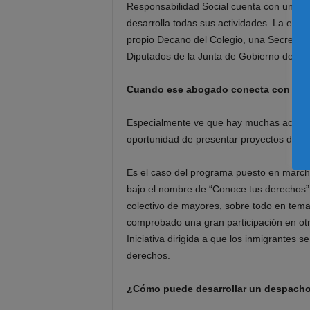
Responsabilidad Social cuenta con una pa
desarrolla todas sus actividades. La estr
propio Decano del Colegio, una Secretari
Diputados de la Junta de Gobierno del Col
Cuando ese abogado conecta con el Ce
Especialmente ve que hay muchas activida
oportunidad de presentar proyectos de l
Es el caso del programa puesto en march
bajo el nombre de “Conoce tus derechos” 
colectivo de mayores, sobre todo en tem
comprobado una gran participación en ot
Iniciativa dirigida a que los inmigrantes 
derechos.
¿Cómo puede desarrollar un despacho