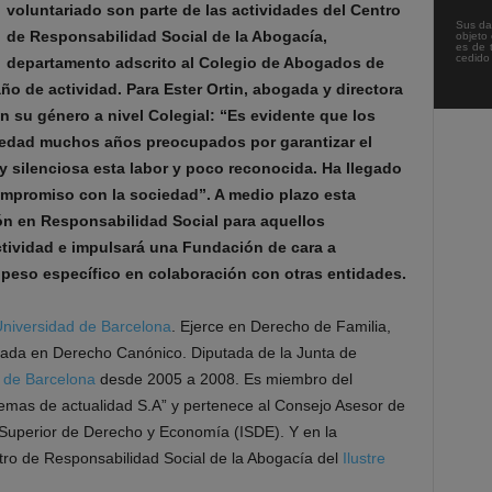
voluntariado son parte de las actividades del Centro
Sus da
de Responsabilidad Social de la Abogacía,
objeto 
es de 
cedido
departamento adscrito al Colegio de Abogados de
o de actividad. Para Ester Ortin, abogada y directora
en su género a nivel Colegial: “Es evidente que los
iedad muchos años preocupados por garantizar el
 silenciosa esta labor y poco reconocida. Ha llegado
mpromiso con la sociedad”. A medio plazo esta
ión en Responsabilidad Social para aquellos
tividad e impulsará una Fundación de cara a
 peso específico en colaboración con otras entidades.
niversidad de Barcelona
. Ejerce en Derecho de Familia,
omada en Derecho Canónico. Diputada de la Junta de
s de Barcelona
desde 2005 a 2008. Es miembro del
 Temas de actualidad S.A” y pertenece al Consejo Asesor de
o Superior de Derecho y Economía (ISDE). Y en la
ntro de Responsabilidad Social de la Abogacía del
Ilustre