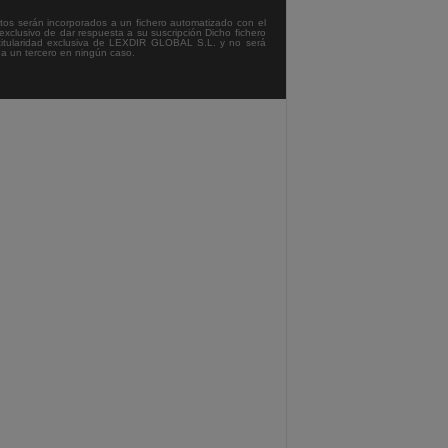
tos serán incorporados a un fichero automatizado con el
exclusivo de dar respuesta a su suscripción Dicho fichero
titularidad exclusiva de LEXDIR GLOBAL S.L. y no será
 a un tercero en ningún caso.