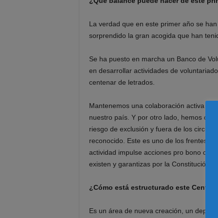
¿Qué balance puede hacer de este pri
La verdad que en este primer año se han p
sorprendido la gran acogida que han tenid
Se ha puesto en marcha un Banco de Volun
en desarrollar actividades de voluntariado
centenar de letrados.
Mantenemos una colaboración activa con
nuestro país. Y por otro lado, hemos ob
riesgo de exclusión y fuera de los circuito
reconocido. Este es uno de los frentes d
actividad impulse acciones pro bono como 
existen y garantizas por la Constitución.
¿Cómo está estructurado este Centro 
Es un área de nueva creación, un departa