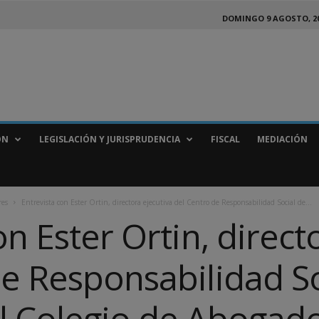
DOMINGO 9 AGOSTO, 2
ÓN
LEGISLACIÓN Y JURISPRUDENCIA
FISCAL
MEDIACIÓN
res
Entrevista con Ester Ortin, directora ejecutiva del Centro de Responsabilidad Social de...
on Ester Ortin, direct
e Responsabilidad So
l Colegio de Abogad