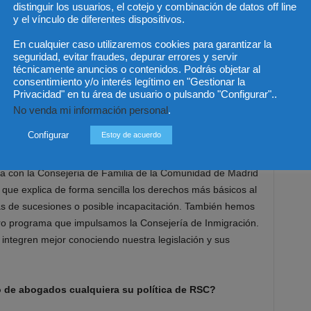
rtida presupuestaria de 350.000 euros anual con la que
distinguir los usuarios, el cotejo y combinación de datos off line
y el vínculo de diferentes dispositivos.
uctura queda configurada por un Presidente que es el
a General que colabora en el área de pro bono, cuatro
En cualquier caso utilizaremos cookies para garantizar la
egio y la Directora Ejecutiva que soy yo.
seguridad, evitar fraudes, depurar errores y servir
técnicamente anuncios o contenidos. Podrás objetar al
consentimiento y/o interés legítimo en "Gestionar la
ntro, ¿qué es lo que más le llama la atención?
Privacidad" en tu área de usuario o pulsando "Configurar"..
No venda mi información personal
.
des en las que puede participar y que le da la
Configurar
Estoy de acuerdo
a abogacía pro bono como hacen otros compañeros suyos.
a con la Consejeria de Familia de la Comunidad de Madrid
que explica de forma sencilla los derechos más básicos al
as de sucesiones o posible incapacitación. También hemos
ro programa que impulsamos la Consejería de Inmigración.
se integren mejor conociendo nuestra legislación y sus
 de abogados cualquiera su política de RSC?