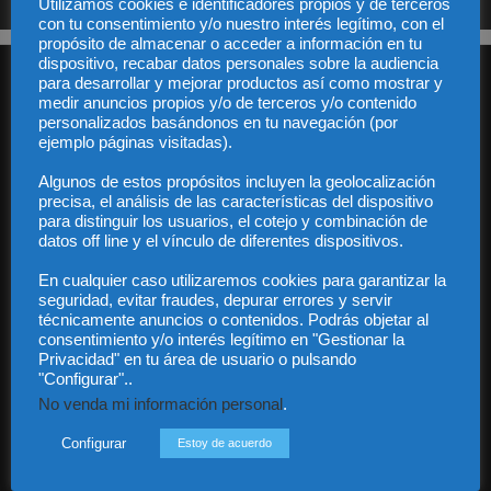
Utilizamos cookies e identificadores propios y de terceros
con tu consentimiento y/o nuestro interés legítimo, con el
propósito de almacenar o acceder a información en tu
dispositivo, recabar datos personales sobre la audiencia
para desarrollar y mejorar productos así como mostrar y
medir anuncios propios y/o de terceros y/o contenido
personalizados basándonos en tu navegación (por
ejemplo páginas visitadas).
Algunos de estos propósitos incluyen la geolocalización
Audiencia y Publicidad
precisa, el análisis de las características del dispositivo
Quiénes somos
para distinguir los usuarios, el cotejo y combinación de
Legal
datos off line y el vínculo de diferentes dispositivos.
Privacidad
En cualquier caso utilizaremos cookies para garantizar la
Contacto
seguridad, evitar fraudes, depurar errores y servir
Guía Colaboradores
técnicamente anuncios o contenidos. Podrás objetar al
consentimiento y/o interés legítimo en "Gestionar la
Privacidad" en tu área de usuario o pulsando
Contáctanos:
info@diariojuridico.com
"Configurar"..
No venda mi información personal
.
Configurar
Estoy de acuerdo