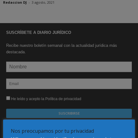
Redaccion DJ
-
3 agosto, 2021
SUSCRÍBETE A DIARIO JURÍDICO
Recibe nuestro boletín semanal con la actualidad jurídica más
destacada.
He leído y acepto la Política de privacidad
Sus datos serán incorporados a un fichero automatizado con el objeto exclusivo de dar
respuesta a su suscripción Dicho fichero es de titularidad exclusiva de LEXDIR GLOBAL
Nos preocupamos por tu privacidad
S.L. y no será cedido a un tercero en ningún caso.