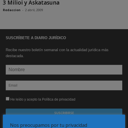
3 Milioi y Askatasuna
Redaccion
-
2 abril, 2009
SUSCRÍBETE A DIARIO JURÍDICO
Recibe nuestro boletín semanal con la actualidad jurídica más
destacada.
He leído y acepto la Política de privacidad
Nos preocupamos por tu privacidad
Sus datos serán incorporados a un fichero automatizado con el objeto exclusivo de dar
respuesta a su suscripción Dicho fichero es de titularidad exclusiva de LEXDIR GLOBAL