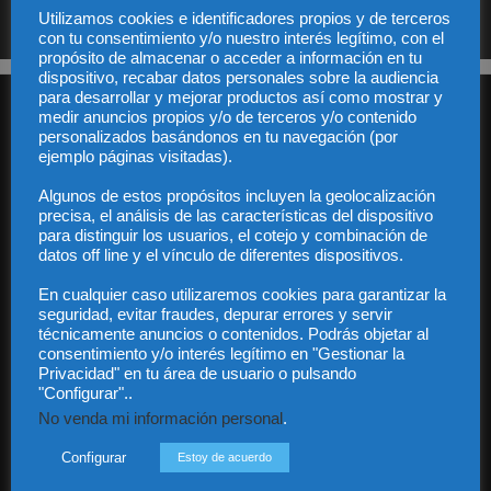
S.L. y no será cedido a un tercero en ningún caso.
Utilizamos cookies e identificadores propios y de terceros
con tu consentimiento y/o nuestro interés legítimo, con el
propósito de almacenar o acceder a información en tu
dispositivo, recabar datos personales sobre la audiencia
para desarrollar y mejorar productos así como mostrar y
medir anuncios propios y/o de terceros y/o contenido
personalizados basándonos en tu navegación (por
ejemplo páginas visitadas).
Algunos de estos propósitos incluyen la geolocalización
precisa, el análisis de las características del dispositivo
Audiencia y Publicidad
para distinguir los usuarios, el cotejo y combinación de
Quiénes somos
datos off line y el vínculo de diferentes dispositivos.
Legal
Privacidad
En cualquier caso utilizaremos cookies para garantizar la
Contacto
seguridad, evitar fraudes, depurar errores y servir
técnicamente anuncios o contenidos. Podrás objetar al
Guía Colaboradores
consentimiento y/o interés legítimo en "Gestionar la
Privacidad" en tu área de usuario o pulsando
"Configurar"..
Contáctanos:
info@diariojuridico.com
No venda mi información personal
.
Configurar
Estoy de acuerdo