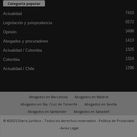
Categoría popular
7410
Actualidad
5572
Legislación y jurisprudencia
3498
Opinión
1413
Abogados y procuradores
1325
Actualidad / Colombia
1324
Colombia
1296
Actualidad / Chile
Abogados en Barcelona
Abogados en Madrid
Abogados en Sta. Cruz de Tenerife
Abogados en Sevilla
Abogados en Santander
Abogados en Sabadell
© ©2025 Diario Jurídico - Todos los derechos reservados -
Política de Privacidad
-
Aviso Legal