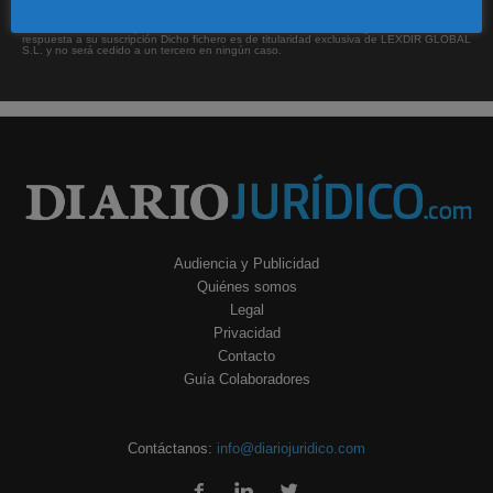
Sus datos serán incorporados a un fichero automatizado con el objeto exclusivo de dar
respuesta a su suscripción Dicho fichero es de titularidad exclusiva de LEXDIR GLOBAL
S.L. y no será cedido a un tercero en ningún caso.
Audiencia y Publicidad
Quiénes somos
Legal
Privacidad
Contacto
Guía Colaboradores
Contáctanos:
info@diariojuridico.com