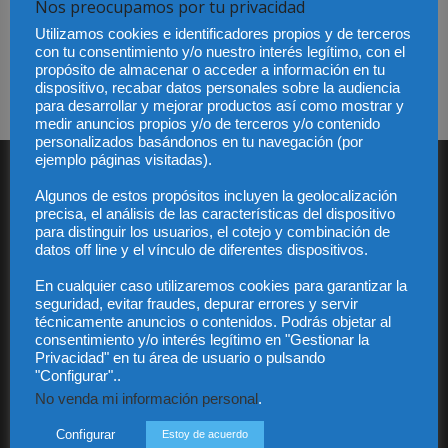
Nos preocupamos por tu privacidad
Conciliación de la vida familiar y profesional
Utilizamos cookies e identificadores propios y de terceros
del abogado
con tu consentimiento y/o nuestro interés legítimo, con el
propósito de almacenar o acceder a información en tu
Redaccion
-
16 septiembre, 2009
dispositivo, recabar datos personales sobre la audiencia
para desarrollar y mejorar productos así como mostrar y
medir anuncios propios y/o de terceros y/o contenido
personalizados basándonos en tu navegación (por
ejemplo páginas visitadas).
SUSCRÍBETE A DIARIO JURÍDICO
Algunos de estos propósitos incluyen la geolocalización
Recibe nuestro boletín semanal con la actualidad jurídica más
precisa, el análisis de las características del dispositivo
para distinguir los usuarios, el cotejo y combinación de
destacada.
datos off line y el vínculo de diferentes dispositivos.
En cualquier caso utilizaremos cookies para garantizar la
seguridad, evitar fraudes, depurar errores y servir
técnicamente anuncios o contenidos. Podrás objetar al
consentimiento y/o interés legítimo en "Gestionar la
Privacidad" en tu área de usuario o pulsando
"Configurar"..
He leído y acepto la Política de privacidad
No venda mi información personal
.
Configurar
Estoy de acuerdo