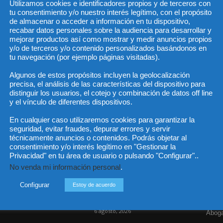
Utilizamos cookies e identificadores propios y de terceros con
tu consentimiento y/o nuestro interés legítimo, con el propósito
de almacenar o acceder a información en tu dispositivo,
recabar datos personales sobre la audiencia para desarrollar y
He 
mejorar productos así como mostrar y medir anuncios propios
y/o de terceros y/o contenido personalizados basándonos en
tu navegación (por ejemplo páginas visitadas).
Algunos de estos propósitos incluyen la geolocalización
Sus da
precisa, el análisis de las características del dispositivo para
objeto 
es de 
distinguir los usuarios, el cotejo y combinación de datos off line
cedido
y el vínculo de diferentes dispositivos.
En cualquier caso utilizaremos cookies para garantizar la
seguridad, evitar fraudes, depurar errores y servir
técnicamente anuncios o contenidos. Podrás objetar al
consentimiento y/o interés legítimo en "Gestionar la
Incluso más noticias
Cat
Privacidad" en tu área de usuario o pulsando "Configurar"..
No venda mi información personal
.
Actua
Las empresas se exponen a
responsabilidades penales
Legisl
Configurar
Estoy de acuerdo
por una prevención
deficiente...
Opini
6 agosto, 2026
Aboga