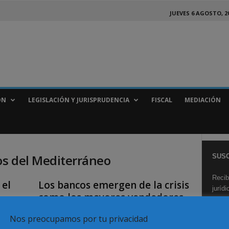
JUEVES 6 AGOSTO, 2
ÓN
LEGISLACIÓN Y JURISPRUDENCIA
FISCAL
MEDIACIÓN
os del Mediterráneo
SUSC
Recib
 el
Los bancos emergen de la crisis
juríd
como los mayores vendedores
de...
Nos preocupamos por tu privacidad
Redaccion
-
27 noviembre, 2009