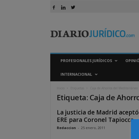
D
i
a
r
i
o
J
PROFESIONALES JURÍDICOS
OPINI
u
r
INTERNACIONAL
í
d
Inicio
Etiquetas
Caja de Ahorros del Mediterráneo
i
Etiqueta: Caja de Ahorr
c
o
La justicia de Madrid aceptó
ERE para Coronel Tapiocca
Redaccion
-
25 enero, 2011