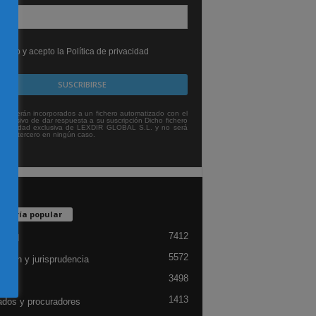
leído y acepto la Política de privacidad
tos serán incorporados a un fichero automatizado con el
exclusivo de dar respuesta a su suscripción Dicho fichero
titularidad exclusiva de LEXDIR GLOBAL S.L. y no será
 a un tercero en ningún caso.
egoría popular
7412
lidad
5572
ación y jurisprudencia
3498
ón
1413
dos y procuradores