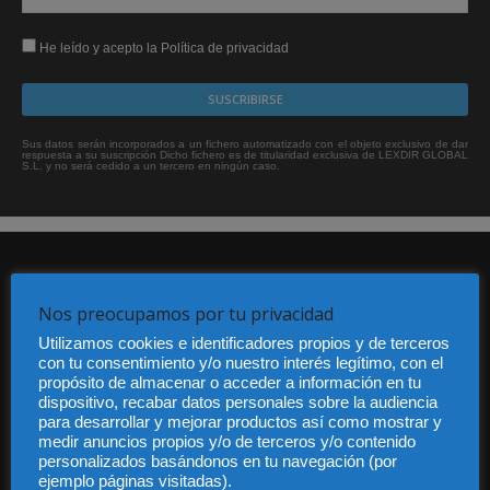
He leído y acepto la Política de privacidad
Sus datos serán incorporados a un fichero automatizado con el objeto exclusivo de dar
respuesta a su suscripción Dicho fichero es de titularidad exclusiva de LEXDIR GLOBAL
S.L. y no será cedido a un tercero en ningún caso.
Nos preocupamos por tu privacidad
Utilizamos cookies e identificadores propios y de terceros
con tu consentimiento y/o nuestro interés legítimo, con el
Audiencia y Publicidad
propósito de almacenar o acceder a información en tu
Quiénes somos
dispositivo, recabar datos personales sobre la audiencia
para desarrollar y mejorar productos así como mostrar y
Legal
medir anuncios propios y/o de terceros y/o contenido
Privacidad
personalizados basándonos en tu navegación (por
Contacto
ejemplo páginas visitadas).