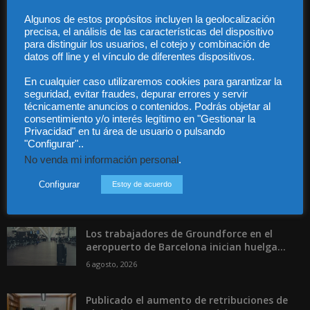
Guía Colaboradores
Algunos de estos propósitos incluyen la geolocalización
precisa, el análisis de las características del dispositivo
para distinguir los usuarios, el cotejo y combinación de
Contáctanos:
info@diariojuridico.com
datos off line y el vínculo de diferentes dispositivos.
En cualquier caso utilizaremos cookies para garantizar la
seguridad, evitar fraudes, depurar errores y servir
técnicamente anuncios o contenidos. Podrás objetar al
consentimiento y/o interés legítimo en "Gestionar la
Privacidad" en tu área de usuario o pulsando
Incluso más noticias
"Configurar"..
No venda mi información personal
.
Las empresas se exponen a
responsabilidades penales por una
Configurar
Estoy de acuerdo
prevención deficiente...
6 agosto, 2026
Los trabajadores de Groundforce en el
aeropuerto de Barcelona inician huelga...
6 agosto, 2026
Publicado el aumento de retribuciones de