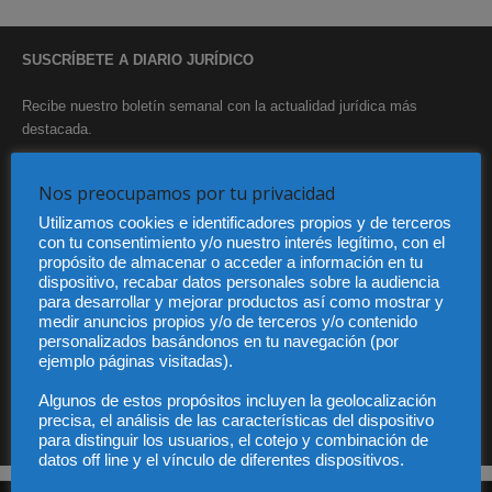
SUSCRÍBETE A DIARIO JURÍDICO
Recibe nuestro boletín semanal con la actualidad jurídica más
destacada.
Nos preocupamos por tu privacidad
Utilizamos cookies e identificadores propios y de terceros
con tu consentimiento y/o nuestro interés legítimo, con el
propósito de almacenar o acceder a información en tu
dispositivo, recabar datos personales sobre la audiencia
He leído y acepto la Política de privacidad
para desarrollar y mejorar productos así como mostrar y
medir anuncios propios y/o de terceros y/o contenido
personalizados basándonos en tu navegación (por
ejemplo páginas visitadas).
Sus datos serán incorporados a un fichero automatizado con el objeto exclusivo de dar
Algunos de estos propósitos incluyen la geolocalización
respuesta a su suscripción Dicho fichero es de titularidad exclusiva de LEXDIR GLOBAL
S.L. y no será cedido a un tercero en ningún caso.
precisa, el análisis de las características del dispositivo
para distinguir los usuarios, el cotejo y combinación de
datos off line y el vínculo de diferentes dispositivos.