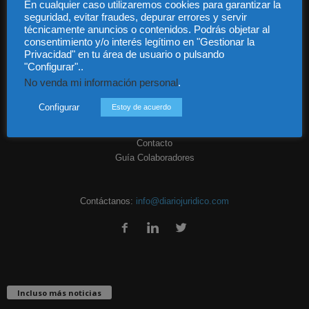
En cualquier caso utilizaremos cookies para garantizar la
seguridad, evitar fraudes, depurar errores y servir
técnicamente anuncios o contenidos. Podrás objetar al
consentimiento y/o interés legítimo en "Gestionar la
Privacidad" en tu área de usuario o pulsando
"Configurar"..
No venda mi información personal
.
Audiencia y Publicidad
Quiénes somos
Configurar
Estoy de acuerdo
Legal
Privacidad
Contacto
Guía Colaboradores
Contáctanos:
info@diariojuridico.com
Incluso más noticias