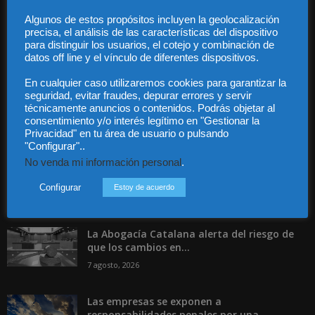
Guía Colaboradores
Algunos de estos propósitos incluyen la geolocalización
precisa, el análisis de las características del dispositivo
para distinguir los usuarios, el cotejo y combinación de
Contáctanos:
info@diariojuridico.com
datos off line y el vínculo de diferentes dispositivos.
En cualquier caso utilizaremos cookies para garantizar la
seguridad, evitar fraudes, depurar errores y servir
técnicamente anuncios o contenidos. Podrás objetar al
consentimiento y/o interés legítimo en "Gestionar la
Privacidad" en tu área de usuario o pulsando
Incluso más noticias
"Configurar"..
No venda mi información personal
.
Especialización total: por qué TBF Abogados
es el referente en derecho...
Configurar
Estoy de acuerdo
7 agosto, 2026
La Abogacía Catalana alerta del riesgo de
que los cambios en...
7 agosto, 2026
Las empresas se exponen a
responsabilidades penales por una