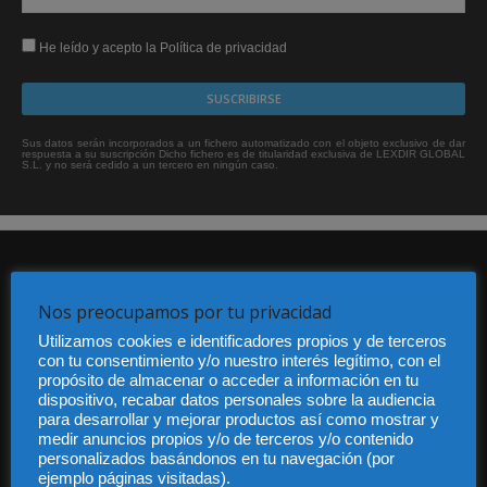
He leído y acepto la Política de privacidad
Sus datos serán incorporados a un fichero automatizado con el objeto exclusivo de dar
respuesta a su suscripción Dicho fichero es de titularidad exclusiva de LEXDIR GLOBAL
S.L. y no será cedido a un tercero en ningún caso.
Nos preocupamos por tu privacidad
Utilizamos cookies e identificadores propios y de terceros
con tu consentimiento y/o nuestro interés legítimo, con el
Audiencia y Publicidad
propósito de almacenar o acceder a información en tu
Quiénes somos
dispositivo, recabar datos personales sobre la audiencia
para desarrollar y mejorar productos así como mostrar y
Legal
medir anuncios propios y/o de terceros y/o contenido
Privacidad
personalizados basándonos en tu navegación (por
Contacto
ejemplo páginas visitadas).