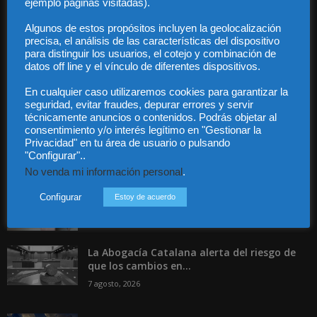
ejemplo páginas visitadas).
Contacto
Guía Colaboradores
Algunos de estos propósitos incluyen la geolocalización
precisa, el análisis de las características del dispositivo
para distinguir los usuarios, el cotejo y combinación de
Contáctanos:
info@diariojuridico.com
datos off line y el vínculo de diferentes dispositivos.
En cualquier caso utilizaremos cookies para garantizar la
seguridad, evitar fraudes, depurar errores y servir
técnicamente anuncios o contenidos. Podrás objetar al
consentimiento y/o interés legítimo en "Gestionar la
Privacidad" en tu área de usuario o pulsando
"Configurar"..
Incluso más noticias
No venda mi información personal
.
Especialización total: por qué TBF Abogados
es el referente en derecho...
Configurar
Estoy de acuerdo
7 agosto, 2026
La Abogacía Catalana alerta del riesgo de
que los cambios en...
7 agosto, 2026