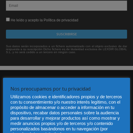
He leído y acepto la Política de privacidad
Sus datos serán incorporados a un fichero automatizado con el objeto exclusivo de dar
respuesta a su suscripción Dicho fichero es de titularidad exclusiva de LEXDIR GLOBAL
S.L. y no será cedido a un tercero en ningún caso.
Nos preocupamos por tu privacidad
Utilizamos cookies e identificadores propios y de terceros
con tu consentimiento y/o nuestro interés legítimo, con el
propósito de almacenar o acceder a información en tu
Audiencia y Publicidad
dispositivo, recabar datos personales sobre la audiencia
Quiénes somos
para desarrollar y mejorar productos así como mostrar y
Legal
medir anuncios propios y/o de terceros y/o contenido
Privacidad
personalizados basándonos en tu navegación (por