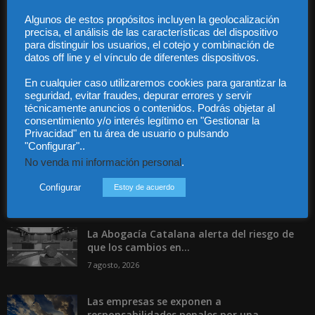
Guía Colaboradores
Algunos de estos propósitos incluyen la geolocalización
precisa, el análisis de las características del dispositivo
para distinguir los usuarios, el cotejo y combinación de
Contáctanos:
info@diariojuridico.com
datos off line y el vínculo de diferentes dispositivos.
En cualquier caso utilizaremos cookies para garantizar la
seguridad, evitar fraudes, depurar errores y servir
técnicamente anuncios o contenidos. Podrás objetar al
consentimiento y/o interés legítimo en "Gestionar la
Privacidad" en tu área de usuario o pulsando
Incluso más noticias
"Configurar"..
No venda mi información personal
.
Especialización total: por qué TBF Abogados
es el referente en derecho...
Configurar
Estoy de acuerdo
7 agosto, 2026
La Abogacía Catalana alerta del riesgo de
que los cambios en...
7 agosto, 2026
Las empresas se exponen a
responsabilidades penales por una