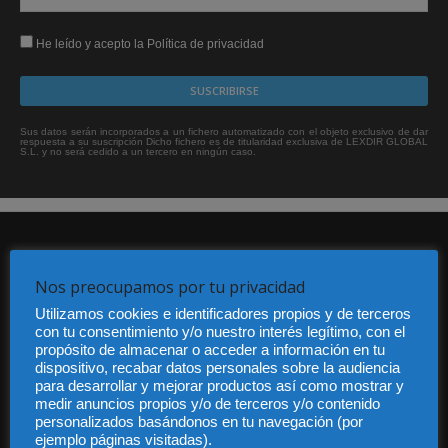
He leído y acepto la Política de privacidad
Sus datos serán incorporados a un fichero automatizado con el objeto exclusivo de dar
respuesta a su suscripción Dicho fichero es de titularidad exclusiva de LEXDIR GLOBAL
S.L. y no será cedido a un tercero en ningún caso.
Nos preocupamos por tu privacidad
Utilizamos cookies e identificadores propios y de terceros
con tu consentimiento y/o nuestro interés legítimo, con el
Audiencia y Publicidad
propósito de almacenar o acceder a información en tu
Quiénes somos
dispositivo, recabar datos personales sobre la audiencia
para desarrollar y mejorar productos así como mostrar y
Legal
medir anuncios propios y/o de terceros y/o contenido
Privacidad
personalizados basándonos en tu navegación (por
Contacto
ejemplo páginas visitadas).