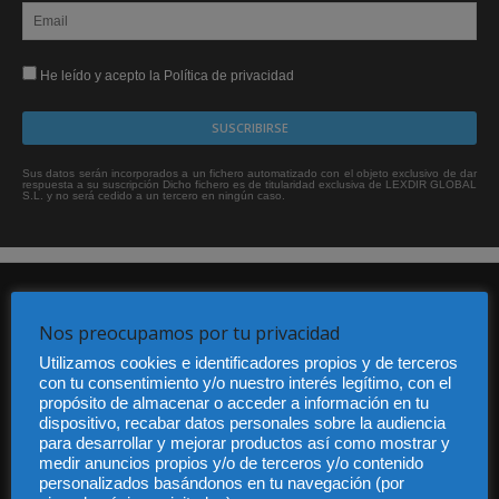
He leído y acepto la Política de privacidad
Sus datos serán incorporados a un fichero automatizado con el objeto exclusivo de dar
respuesta a su suscripción Dicho fichero es de titularidad exclusiva de LEXDIR GLOBAL
S.L. y no será cedido a un tercero en ningún caso.
Nos preocupamos por tu privacidad
Utilizamos cookies e identificadores propios y de terceros
con tu consentimiento y/o nuestro interés legítimo, con el
propósito de almacenar o acceder a información en tu
Audiencia y Publicidad
dispositivo, recabar datos personales sobre la audiencia
Quiénes somos
para desarrollar y mejorar productos así como mostrar y
Legal
medir anuncios propios y/o de terceros y/o contenido
Privacidad
personalizados basándonos en tu navegación (por