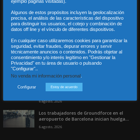
ejemplo páginas visitadas).
Contacto
Guía Colaboradores
Algunos de estos propósitos incluyen la geolocalización
precisa, el análisis de las características del dispositivo
para distinguir los usuarios, el cotejo y combinación de
Contáctanos:
info@diariojuridico.com
datos off line y el vínculo de diferentes dispositivos.
En cualquier caso utilizaremos cookies para garantizar la
seguridad, evitar fraudes, depurar errores y servir
técnicamente anuncios o contenidos. Podrás objetar al
consentimiento y/o interés legítimo en "Gestionar la
Privacidad" en tu área de usuario o pulsando
"Configurar"..
Incluso más noticias
No venda mi información personal
.
Las empresas se exponen a
responsabilidades penales por una
Configurar
Estoy de acuerdo
prevención deficiente...
6 agosto, 2026
Los trabajadores de Groundforce en el
aeropuerto de Barcelona inician huelga...
6 agosto, 2026